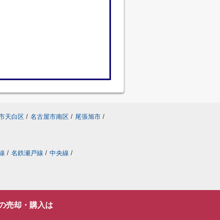
市天白区
/
名古屋市南区
/
尾張旭市
/
線
/
名鉄瀬戸線
/
中央線
/
の売却・購入は