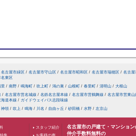
名古屋市緑区
/
名古屋市守山区
/
名古屋市昭和区
/
名古屋市瑞穂区
/
名古屋
市名東区
浦里
/
南野
/
鳴海町
/
吹上町
/
鴻の巣
/
山根町
/
春里町
/
清明山
/
大根山
線
/
名古屋市営名城線
/
名鉄名古屋本線
/
名古屋市営鶴舞線
/
名古屋市営東山
東海道本線
/
ガイドウェイバス志段味線
神領
/
吹上
/
鳴海
/
川名
/
自由ヶ丘
/
砂田橋
/
水野
/
左京山
名古屋市の戸建て・マンション
料
スタッフ紹介
仲介手数料無料の
下特集
お客様の声