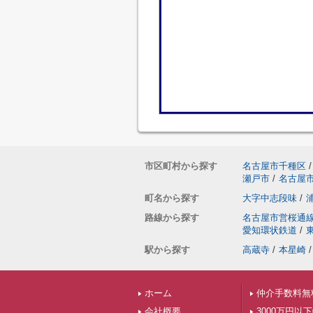
市区町村から探す
名古屋市千種区
/
瀬戸市
/
名古屋
町名から探す
大字中志段味
/
路線から探す
名古屋市営桜通
愛知環状鉄道
/
駅から探す
高蔵寺
/
本星崎
/
ホーム
仲介手数料無
会社概要
3000万円以