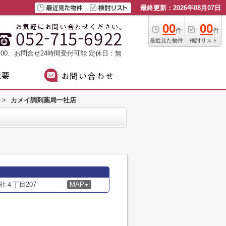
最終更新：2026年08月07日
00
00
件
件
最近見た物件
検討リスト
：00、お問合せ24時間受付可能
定休日：無
>
カメイ調剤薬局一社店
４丁目207
MAP
▼