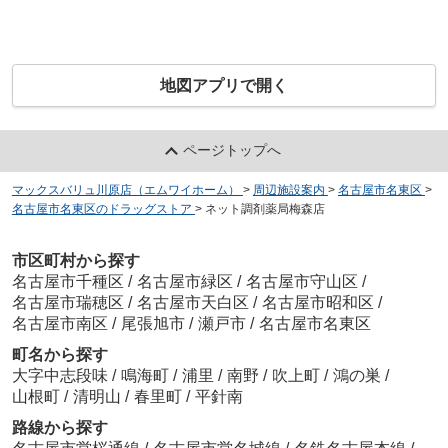
地図アプリで開く
ページトップへ
マックスバリュ川原店（エムワイホーム）
>
周辺施設案内
>
名古屋市名東区
>
名古屋市名東区のドラッグストア
>
ネット調剤薬局梅森店
市区町村から探す
名古屋市千種区
/
名古屋市緑区
/
名古屋市守山区
/
名古屋市瑞穂区
/
名古屋市天白区
/
名古屋市昭和区
/
名古屋市南区
/
尾張旭市
/
瀬戸市
/
名古屋市名東区
町名から探す
大字中志段味
/
鳴海町
/
浦里
/
南野
/
吹上町
/
鴻の巣
/
山根町
/
清明山
/
春里町
/
平針南
路線から探す