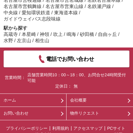
名古屋市営桜通線
/
名古屋市営名城線
/
名鉄名古屋本線
/
名古屋市営鶴舞線
/
名古屋市営東山線
/
名鉄瀬戸線
/
中央線
/
愛知環状鉄道
/
東海道本線
/
ガイドウェイバス志段味線
駅から探す
高蔵寺
/
本星崎
/
神領
/
吹上
/
鳴海
/
砂田橋
/
自由ヶ丘
/
水野
/
左京山
/
相生山
電話でお問い合わせ
店舗営業時間10：00～18：00、お問合せ24時間受付
営業時間：
可能
定休日：
無
ホーム
会社概要
お問い合わせ
物件リクエスト
プライバシーポリシー
利用規約
アクセスマップ
PCサイト