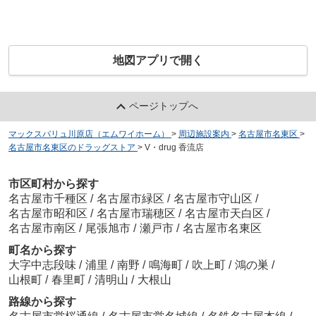
地図アプリで開く
ページトップへ
マックスバリュ川原店（エムワイホーム）
>
周辺施設案内
>
名古屋市名東区
>
名古屋市名東区のドラッグストア
>
V・drug 香流店
市区町村から探す
名古屋市千種区
/
名古屋市緑区
/
名古屋市守山区
/
名古屋市昭和区
/
名古屋市瑞穂区
/
名古屋市天白区
/
名古屋市南区
/
尾張旭市
/
瀬戸市
/
名古屋市名東区
町名から探す
大字中志段味
/
浦里
/
南野
/
鳴海町
/
吹上町
/
鴻の巣
/
山根町
/
春里町
/
清明山
/
大根山
路線から探す