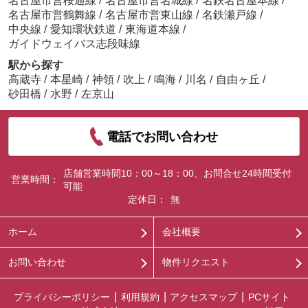
名古屋市営桜通線
/
名古屋市営名城線
/
名鉄名古屋本線
/
名古屋市営鶴舞線
/
名古屋市営東山線
/
名鉄瀬戸線
/
中央線
/
愛知環状鉄道
/
東海道本線
/
ガイドウェイバス志段味線
駅から探す
高蔵寺
/
本星崎
/
神領
/
吹上
/
鳴海
/
川名
/
自由ヶ丘
/
砂田橋
/
水野
/
左京山
電話でお問い合わせ
店舗営業時間10：00～18：00、お問合せ24時間受付
営業時間：
可能
定休日：
無
ホーム
会社概要
お問い合わせ
物件リクエスト
プライバシーポリシー
利用規約
アクセスマップ
PCサイト