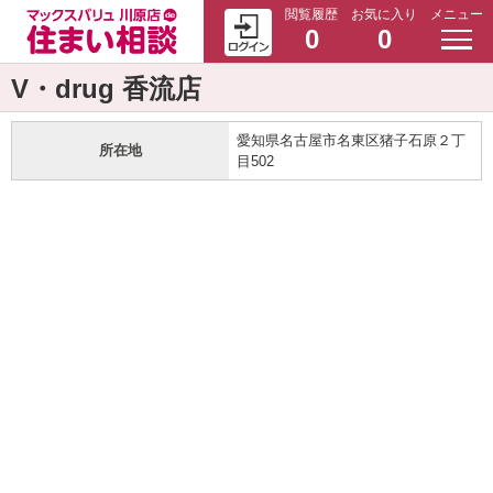
閲覧履歴
お気に入り
メニュー
0
0
V・drug 香流店
愛知県名古屋市名東区猪子石原２丁
所在地
目502