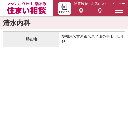
閲覧履歴
お気に入り
メニュー
0
0
清水内科
愛知県名古屋市名東区山の手１丁目4
所在地
15