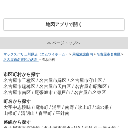
地図アプリで開く
ページトップへ
マックスバリュ川原店（エムワイホーム）
>
周辺施設案内
>
名古屋市名東区
>
名古屋市名東区の内科
>
清水内科
市区町村から探す
名古屋市千種区
/
名古屋市緑区
/
名古屋市守山区
/
名古屋市瑞穂区
/
名古屋市天白区
/
名古屋市昭和区
/
名古屋市南区
/
尾張旭市
/
瀬戸市
/
名古屋市名東区
町名から探す
大字中志段味
/
鳴海町
/
浦里
/
南野
/
吹上町
/
鴻の巣
/
山根町
/
清明山
/
春里町
/
平針南
路線から探す