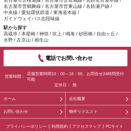
名古屋市営桜通線
/
名古屋市営名城線
/
名鉄名古屋本線
/
名古屋市営鶴舞線
/
名古屋市営東山線
/
名鉄瀬戸線
/
中央線
/
愛知環状鉄道
/
東海道本線
/
ガイドウェイバス志段味線
駅から探す
高蔵寺
/
本星崎
/
神領
/
吹上
/
鳴海
/
砂田橋
/
自由ヶ丘
/
水野
/
左京山
/
相生山
電話でお問い合わせ
店舗営業時間10：00～18：00、お問合せ24時間受付
営業時間：
可能
定休日：
無
ホーム
会社概要
お問い合わせ
物件リクエスト
プライバシーポリシー
利用規約
アクセスマップ
PCサイト