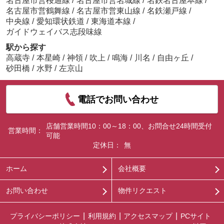
名古屋市営桜通線
/
名古屋市営名城線
/
名鉄名古屋本線
/
名古屋市営鶴舞線
/
名古屋市営東山線
/
名鉄瀬戸線
/
中央線
/
愛知環状鉄道
/
東海道本線
/
ガイドウェイバス志段味線
駅から探す
高蔵寺
/
本星崎
/
神領
/
吹上
/
鳴海
/
川名
/
自由ヶ丘
/
砂田橋
/
水野
/
左京山
電話でお問い合わせ
店舗営業時間10：00～18：00、お問合せ24時間受付
営業時間：
可能
定休日：
無
ホーム
会社概要
お問い合わせ
物件リクエスト
プライバシーポリシー
利用規約
アクセスマップ
PCサイト