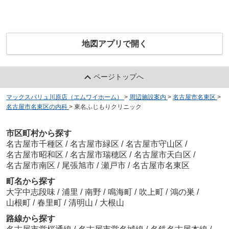
地図アプリで開く
ページトップへ
マックスバリュ川原店（エムワイホーム）
>
周辺施設案内
>
名古屋市名東区
>
名古屋市名東区の内科
>
東名ふじもりクリニック
市区町村から探す
名古屋市千種区
/
名古屋市緑区
/
名古屋市守山区
/
名古屋市昭和区
/
名古屋市瑞穂区
/
名古屋市天白区
/
名古屋市南区
/
尾張旭市
/
瀬戸市
/
名古屋市名東区
町名から探す
大字中志段味
/
浦里
/
南野
/
鳴海町
/
吹上町
/
鴻の巣
/
山根町
/
春里町
/
清明山
/
大根山
路線から探す