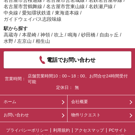
名古屋市営桜通線
/
名古屋市営名城線
/
名鉄名古屋本線
/
名古屋市営鶴舞線
/
名古屋市営東山線
/
名鉄瀬戸線
/
中央線
/
愛知環状鉄道
/
東海道本線
/
ガイドウェイバス志段味線
駅から探す
高蔵寺
/
本星崎
/
神領
/
吹上
/
鳴海
/
砂田橋
/
自由ヶ丘
/
水野
/
左京山
/
相生山
電話でお問い合わせ
店舗営業時間10：00～18：00、お問合せ24時間受付
営業時間：
可能
定休日：
無
ホーム
会社概要
お問い合わせ
物件リクエスト
プライバシーポリシー
利用規約
アクセスマップ
PCサイト