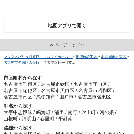
地図アプリで開く
ページトップへ
マックスバリュ川原店（エムワイホーム）
>
周辺施設案内
>
名古屋市名東区
>
名古屋市名東区の銀行
>
名古屋銀行一社支店
市区町村から探す
名古屋市千種区
/
名古屋市緑区
/
名古屋市守山区
/
名古屋市瑞穂区
/
名古屋市天白区
/
名古屋市昭和区
/
名古屋市南区
/
尾張旭市
/
瀬戸市
/
名古屋市名東区
町名から探す
大字中志段味
/
鳴海町
/
浦里
/
南野
/
吹上町
/
鴻の巣
/
山根町
/
清明山
/
春里町
/
平針南
路線から探す