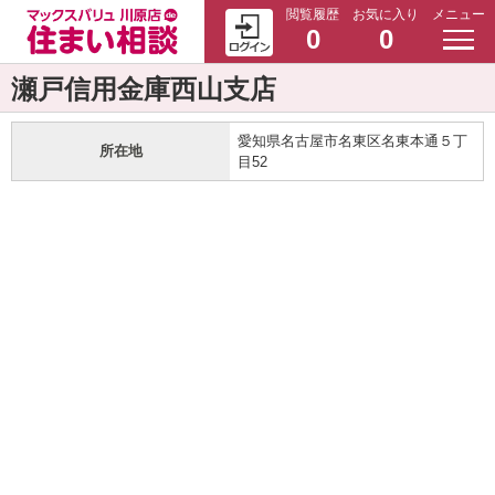
閲覧履歴
お気に入り
メニュー
0
0
瀬戸信用金庫西山支店
愛知県名古屋市名東区名東本通５丁
所在地
目52