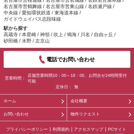
名古屋市営桜通線
/
名古屋市営名城線
/
名鉄名古屋本線
/
名古屋市営鶴舞線
/
名古屋市営東山線
/
名鉄瀬戸線
/
中央線
/
愛知環状鉄道
/
東海道本線
/
ガイドウェイバス志段味線
駅から探す
高蔵寺
/
本星崎
/
神領
/
吹上
/
鳴海
/
川名
/
自由ヶ丘
/
砂田橋
/
水野
/
左京山
電話でお問い合わせ
店舗営業時間10：00～18：00、お問合せ24時間受付
営業時間：
可能
定休日：
無
ホーム
会社概要
お問い合わせ
物件リクエスト
プライバシーポリシー
利用規約
アクセスマップ
PCサイト