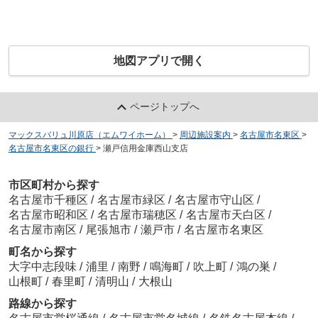
地図アプリで開く
ページトップへ
マックスバリュ川原店（エムワイホーム）
>
周辺施設案内
>
名古屋市名東区
>
名古屋市名東区の銀行
>
瀬戸信用金庫西山支店
市区町村から探す
名古屋市千種区
/
名古屋市緑区
/
名古屋市守山区
/
名古屋市昭和区
/
名古屋市瑞穂区
/
名古屋市天白区
/
名古屋市南区
/
尾張旭市
/
瀬戸市
/
名古屋市名東区
町名から探す
大字中志段味
/
浦里
/
南野
/
鳴海町
/
吹上町
/
鴻の巣
/
山根町
/
春里町
/
清明山
/
大根山
路線から探す