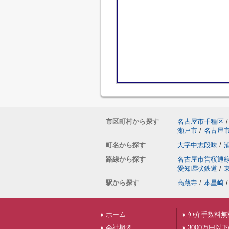
市区町村から探す
名古屋市千種区
/
瀬戸市
/
名古屋
町名から探す
大字中志段味
/
路線から探す
名古屋市営桜通
愛知環状鉄道
/
駅から探す
高蔵寺
/
本星崎
/
ホーム
仲介手数料無
会社概要
3000万円以