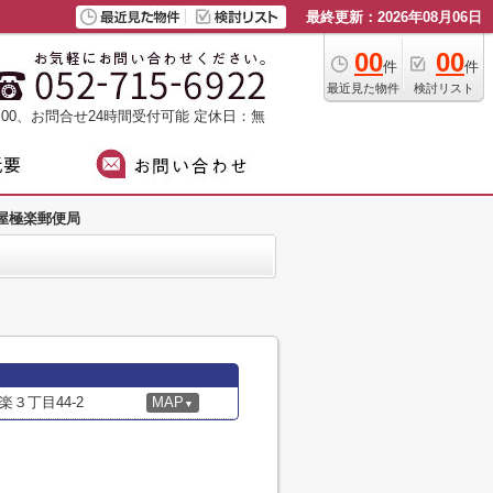
最終更新：2026年08月06日
00
00
件
件
最近見た物件
検討リスト
：00、お問合せ24時間受付可能
定休日：無
屋極楽郵便局
３丁目44-2
MAP
▼