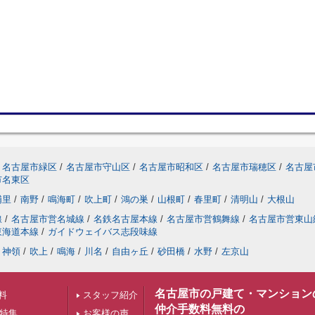
名古屋市緑区
/
名古屋市守山区
/
名古屋市昭和区
/
名古屋市瑞穂区
/
名古屋
市名東区
浦里
/
南野
/
鳴海町
/
吹上町
/
鴻の巣
/
山根町
/
春里町
/
清明山
/
大根山
線
/
名古屋市営名城線
/
名鉄名古屋本線
/
名古屋市営鶴舞線
/
名古屋市営東山
東海道本線
/
ガイドウェイバス志段味線
神領
/
吹上
/
鳴海
/
川名
/
自由ヶ丘
/
砂田橋
/
水野
/
左京山
名古屋市の戸建て・マンション
料
スタッフ紹介
仲介手数料無料の
下特集
お客様の声