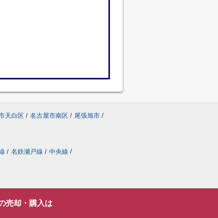
市天白区
/
名古屋市南区
/
尾張旭市
/
線
/
名鉄瀬戸線
/
中央線
/
の売却・購入は