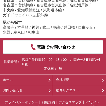
名古屋市営桜通線
/
名古屋市営名城線
/
名鉄名古屋本線
/
名古屋市営鶴舞線
/
名古屋市営東山線
/
名鉄瀬戸線
/
中央線
/
愛知環状鉄道
/
東海道本線
/
ガイドウェイバス志段味線
駅から探す
高蔵寺
/
本星崎
/
神領
/
吹上
/
鳴海
/
砂田橋
/
自由ヶ丘
/
水野
/
左京山
/
相生山
電話でお問い合わせ
店舗営業時間10：00～18：00、お問合せ24時間受付
営業時間：
可能
定休日：
無
ホーム
会社概要
お問い合わせ
物件リクエスト
プライバシーポリシー
利用規約
アクセスマップ
PCサイト