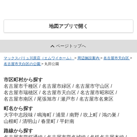
地図アプリで開く
ページトップへ
マックスバリュ川原店（エムワイホーム）
>
周辺施設案内
>
名古屋市天白区
>
名古屋市天白区の公園
>
丸田公園
市区町村から探す
名古屋市千種区
/
名古屋市緑区
/
名古屋市守山区
/
名古屋市瑞穂区
/
名古屋市天白区
/
名古屋市昭和区
/
名古屋市南区
/
尾張旭市
/
瀬戸市
/
名古屋市名東区
町名から探す
大字中志段味
/
鳴海町
/
浦里
/
南野
/
吹上町
/
鴻の巣
/
山根町
/
清明山
/
春里町
/
平針南
路線から探す