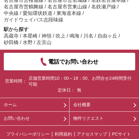
名古屋市営桜通線
/
名古屋市営名城線
/
名鉄名古屋本線
/
名古屋市営鶴舞線
/
名古屋市営東山線
/
名鉄瀬戸線
/
中央線
/
愛知環状鉄道
/
東海道本線
/
ガイドウェイバス志段味線
駅から探す
高蔵寺
/
本星崎
/
神領
/
吹上
/
鳴海
/
川名
/
自由ヶ丘
/
砂田橋
/
水野
/
左京山
電話でお問い合わせ
店舗営業時間10：00～18：00、お問合せ24時間受付
営業時間：
可能
定休日：
無
ホーム
会社概要
お問い合わせ
物件リクエスト
プライバシーポリシー
利用規約
アクセスマップ
PCサイト