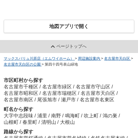
地図アプリで開く
ページトップへ
マックスバリュ川原店（エムワイホーム）
>
周辺施設案内
>
名古屋市天白区
>
名古屋市天白区の公園
>
第四十四号表山緑地
市区町村から探す
名古屋市千種区
/
名古屋市緑区
/
名古屋市守山区
/
名古屋市昭和区
/
名古屋市瑞穂区
/
名古屋市天白区
/
名古屋市南区
/
尾張旭市
/
瀬戸市
/
名古屋市名東区
町名から探す
大字中志段味
/
浦里
/
南野
/
鳴海町
/
吹上町
/
鴻の巣
/
山根町
/
春里町
/
清明山
/
大根山
路線から探す