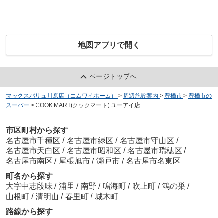
地図アプリで開く
ページトップへ
マックスバリュ川原店（エムワイホーム）
>
周辺施設案内
>
豊橋市
>
豊橋市の
スーパー
>
COOK MART(クックマート) ユーアイ店
市区町村から探す
名古屋市千種区
/
名古屋市緑区
/
名古屋市守山区
/
名古屋市天白区
/
名古屋市昭和区
/
名古屋市瑞穂区
/
名古屋市南区
/
尾張旭市
/
瀬戸市
/
名古屋市名東区
町名から探す
大字中志段味
/
浦里
/
南野
/
鳴海町
/
吹上町
/
鴻の巣
/
山根町
/
清明山
/
春里町
/
城木町
路線から探す