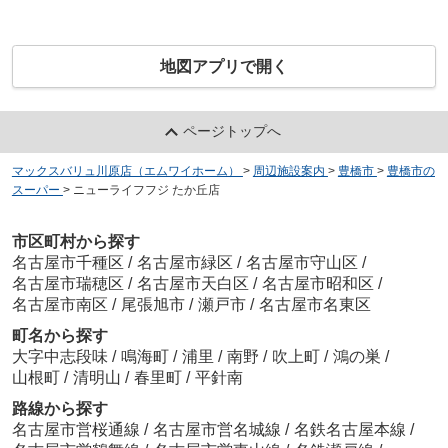
地図アプリで開く
ページトップへ
マックスバリュ川原店（エムワイホーム）
>
周辺施設案内
>
豊橋市
>
豊橋市の
スーパー
>
ニューライフフジ たか丘店
市区町村から探す
名古屋市千種区
/
名古屋市緑区
/
名古屋市守山区
/
名古屋市瑞穂区
/
名古屋市天白区
/
名古屋市昭和区
/
名古屋市南区
/
尾張旭市
/
瀬戸市
/
名古屋市名東区
町名から探す
大字中志段味
/
鳴海町
/
浦里
/
南野
/
吹上町
/
鴻の巣
/
山根町
/
清明山
/
春里町
/
平針南
路線から探す
名古屋市営桜通線
/
名古屋市営名城線
/
名鉄名古屋本線
/