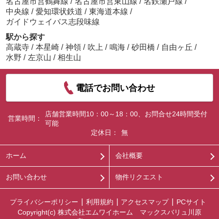
名古屋市営鶴舞線
/
名古屋市営東山線
/
名鉄瀬戸線
/
中央線
/
愛知環状鉄道
/
東海道本線
/
ガイドウェイバス志段味線
駅から探す
高蔵寺
/
本星崎
/
神領
/
吹上
/
鳴海
/
砂田橋
/
自由ヶ丘
/
水野
/
左京山
/
相生山
電話でお問い合わせ
店舗営業時間10：00～18：00、お問合せ24時間受付
営業時間：
可能
定休日：
無
ホーム
会社概要
お問い合わせ
物件リクエスト
プライバシーポリシー
利用規約
アクセスマップ
PCサイト
Copyright(c) 株式会社エムワイホーム マックスバリュ川原