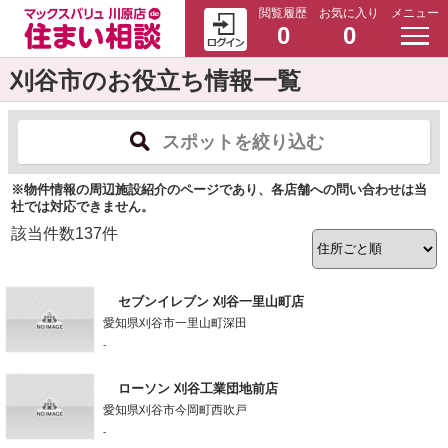
閲覧履歴
お気に入り
メニュー
0
0
刈谷市のお役立ち情報一覧
スポットを絞り込む
※物件情報の周辺施設紹介のページであり、各店舗への問い合わせは当
社では対応できません。
該当件数
137
件
セブンイレブン 刈谷一里山町店
愛知県刈谷市一里山町深田
-
ローソン 刈谷工業団地前店
愛知県刈谷市今岡町西吹戸
-