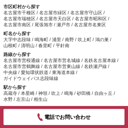
市区町村から探す
名古屋市千種区
/
名古屋市緑区
/
名古屋市守山区
/
名古屋市瑞穂区
/
名古屋市天白区
/
名古屋市昭和区
/
名古屋市南区
/
尾張旭市
/
瀬戸市
/
名古屋市名東区
町名から探す
大字中志段味
/
鳴海町
/
浦里
/
南野
/
吹上町
/
鴻の巣
/
山根町
/
清明山
/
春里町
/
平針南
路線から探す
名古屋市営桜通線
/
名古屋市営名城線
/
名鉄名古屋本線
/
名古屋市営鶴舞線
/
名古屋市営東山線
/
名鉄瀬戸線
/
中央線
/
愛知環状鉄道
/
東海道本線
/
ガイドウェイバス志段味線
駅から探す
高蔵寺
/
本星崎
/
神領
/
吹上
/
鳴海
/
砂田橋
/
自由ヶ丘
/
水野
/
左京山
/
相生山
電話でお問い合わせ