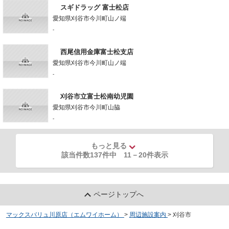
スギドラッグ 富士松店
愛知県刈谷市今川町山ノ端
-
西尾信用金庫富士松支店
愛知県刈谷市今川町山ノ端
-
刈谷市立富士松南幼児園
愛知県刈谷市今川町山脇
-
もっと見る
該当件数137件中
11
－
20
件表示
ページトップへ
マックスバリュ川原店（エムワイホーム）
>
周辺施設案内
>
刈谷市