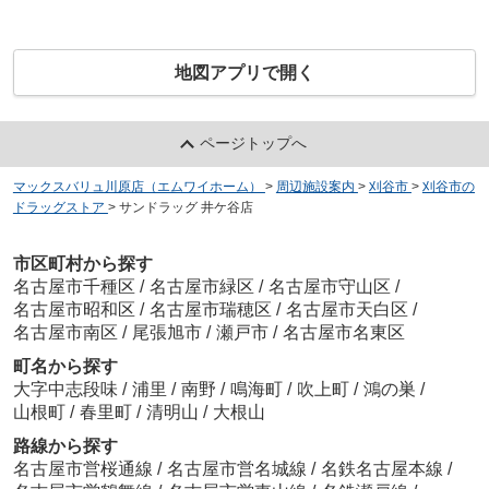
地図アプリで開く
ページトップへ
マックスバリュ川原店（エムワイホーム）
>
周辺施設案内
>
刈谷市
>
刈谷市の
ドラッグストア
>
サンドラッグ 井ケ谷店
市区町村から探す
名古屋市千種区
/
名古屋市緑区
/
名古屋市守山区
/
名古屋市昭和区
/
名古屋市瑞穂区
/
名古屋市天白区
/
名古屋市南区
/
尾張旭市
/
瀬戸市
/
名古屋市名東区
町名から探す
大字中志段味
/
浦里
/
南野
/
鳴海町
/
吹上町
/
鴻の巣
/
山根町
/
春里町
/
清明山
/
大根山
路線から探す
名古屋市営桜通線
/
名古屋市営名城線
/
名鉄名古屋本線
/