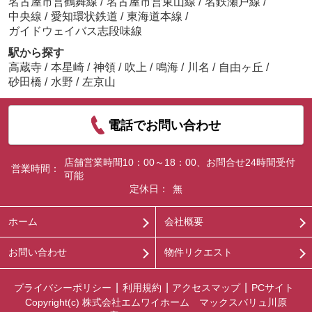
名古屋市営鶴舞線
/
名古屋市営東山線
/
名鉄瀬戸線
/
中央線
/
愛知環状鉄道
/
東海道本線
/
ガイドウェイバス志段味線
駅から探す
高蔵寺
/
本星崎
/
神領
/
吹上
/
鳴海
/
川名
/
自由ヶ丘
/
砂田橋
/
水野
/
左京山
電話でお問い合わせ
店舗営業時間10：00～18：00、お問合せ24時間受付
営業時間：
可能
定休日：
無
ホーム
会社概要
お問い合わせ
物件リクエスト
プライバシーポリシー
利用規約
アクセスマップ
PCサイト
Copyright(c) 株式会社エムワイホーム マックスバリュ川原