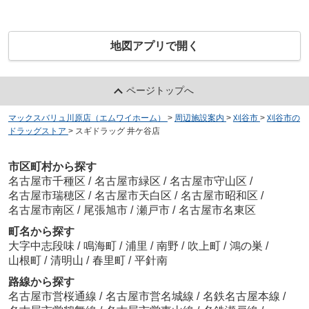
地図アプリで開く
ページトップへ
マックスバリュ川原店（エムワイホーム）
>
周辺施設案内
>
刈谷市
>
刈谷市の
ドラッグストア
>
スギドラッグ 井ケ谷店
市区町村から探す
名古屋市千種区
/
名古屋市緑区
/
名古屋市守山区
/
名古屋市瑞穂区
/
名古屋市天白区
/
名古屋市昭和区
/
名古屋市南区
/
尾張旭市
/
瀬戸市
/
名古屋市名東区
町名から探す
大字中志段味
/
鳴海町
/
浦里
/
南野
/
吹上町
/
鴻の巣
/
山根町
/
清明山
/
春里町
/
平針南
路線から探す
名古屋市営桜通線
/
名古屋市営名城線
/
名鉄名古屋本線
/