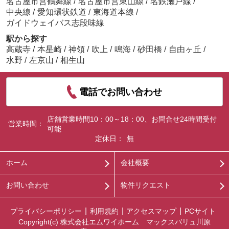
名古屋市営鶴舞線
/
名古屋市営東山線
/
名鉄瀬戸線
/
中央線
/
愛知環状鉄道
/
東海道本線
/
ガイドウェイバス志段味線
駅から探す
高蔵寺
/
本星崎
/
神領
/
吹上
/
鳴海
/
砂田橋
/
自由ヶ丘
/
水野
/
左京山
/
相生山
電話でお問い合わせ
店舗営業時間10：00～18：00、お問合せ24時間受付
営業時間：
可能
定休日：
無
ホーム
会社概要
お問い合わせ
物件リクエスト
プライバシーポリシー
利用規約
アクセスマップ
PCサイト
Copyright(c) 株式会社エムワイホーム マックスバリュ川原