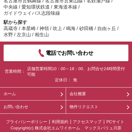
名古屋市営鶴舞線
/
名古屋市営東山線
/
名鉄瀬戸線
/
中央線
/
愛知環状鉄道
/
東海道本線
/
ガイドウェイバス志段味線
駅から探す
高蔵寺
/
本星崎
/
神領
/
吹上
/
鳴海
/
砂田橋
/
自由ヶ丘
/
水野
/
左京山
/
相生山
電話でお問い合わせ
店舗営業時間10：00～18：00、お問合せ24時間受付
営業時間：
可能
定休日：
無
ホーム
会社概要
お問い合わせ
物件リクエスト
プライバシーポリシー
利用規約
アクセスマップ
PCサイト
Copyright(c) 株式会社エムワイホーム マックスバリュ川原