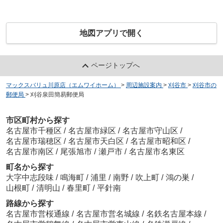
地図アプリで開く
ページトップへ
マックスバリュ川原店（エムワイホーム）
>
周辺施設案内
>
刈谷市
>
刈谷市の
郵便局
>
刈谷泉田簡易郵便局
市区町村から探す
名古屋市千種区
/
名古屋市緑区
/
名古屋市守山区
/
名古屋市瑞穂区
/
名古屋市天白区
/
名古屋市昭和区
/
名古屋市南区
/
尾張旭市
/
瀬戸市
/
名古屋市名東区
町名から探す
大字中志段味
/
鳴海町
/
浦里
/
南野
/
吹上町
/
鴻の巣
/
山根町
/
清明山
/
春里町
/
平針南
路線から探す
名古屋市営桜通線
/
名古屋市営名城線
/
名鉄名古屋本線
/