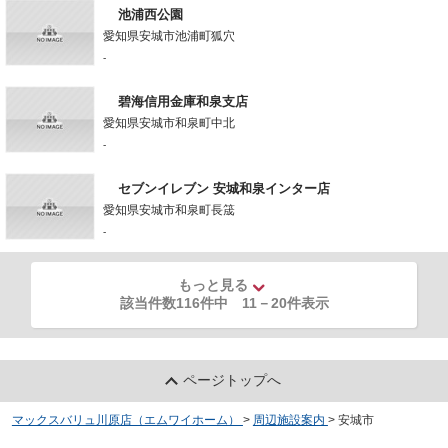
池浦西公園
愛知県安城市池浦町狐穴
-
碧海信用金庫和泉支店
愛知県安城市和泉町中北
-
セブンイレブン 安城和泉インター店
愛知県安城市和泉町長筬
-
もっと見る
該当件数116件中
11
－
20
件表示
ページトップへ
マックスバリュ川原店（エムワイホーム）
>
周辺施設案内
>
安城市