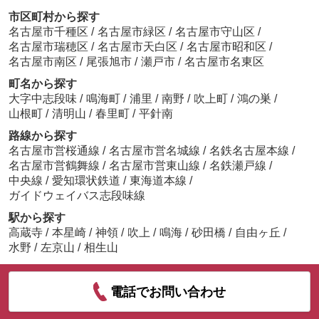
市区町村から探す
名古屋市千種区
/
名古屋市緑区
/
名古屋市守山区
/
名古屋市瑞穂区
/
名古屋市天白区
/
名古屋市昭和区
/
名古屋市南区
/
尾張旭市
/
瀬戸市
/
名古屋市名東区
町名から探す
大字中志段味
/
鳴海町
/
浦里
/
南野
/
吹上町
/
鴻の巣
/
山根町
/
清明山
/
春里町
/
平針南
路線から探す
名古屋市営桜通線
/
名古屋市営名城線
/
名鉄名古屋本線
/
名古屋市営鶴舞線
/
名古屋市営東山線
/
名鉄瀬戸線
/
中央線
/
愛知環状鉄道
/
東海道本線
/
ガイドウェイバス志段味線
駅から探す
高蔵寺
/
本星崎
/
神領
/
吹上
/
鳴海
/
砂田橋
/
自由ヶ丘
/
水野
/
左京山
/
相生山
電話でお問い合わせ