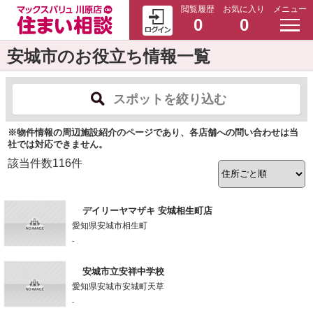
閲覧履歴
お気に入り
メニュー
0
0
安城市のお役立ち情報一覧
スポットを絞り込む
※物件情報の周辺施設紹介のページであり、各店舗への問い合わせは当
社では対応できません。
該当件数
116
件
デイリーヤマザキ 安城相生町店
愛知県安城市相生町
-
安城市立安祥中学校
愛知県安城市安城町天草
-