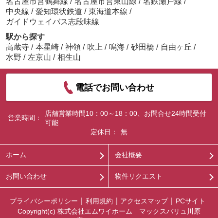
名古屋市営鶴舞線
/
名古屋市営東山線
/
名鉄瀬戸線
/
中央線
/
愛知環状鉄道
/
東海道本線
/
ガイドウェイバス志段味線
駅から探す
高蔵寺
/
本星崎
/
神領
/
吹上
/
鳴海
/
砂田橋
/
自由ヶ丘
/
水野
/
左京山
/
相生山
電話でお問い合わせ
店舗営業時間10：00～18：00、お問合せ24時間受付
営業時間：
可能
定休日：
無
ホーム
会社概要
お問い合わせ
物件リクエスト
プライバシーポリシー
利用規約
アクセスマップ
PCサイト
Copyright(c) 株式会社エムワイホーム マックスバリュ川原