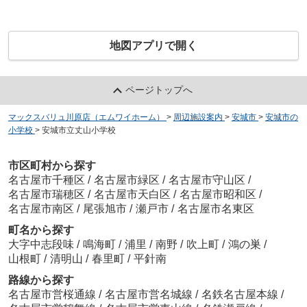
地図アプリで開く
ページトップへ
マックスバリュ川原店（エムワイホーム）
>
周辺施設案内
>
安城市
>
安城市の
小学校
>
安城市立丈山小学校
市区町村から探す
名古屋市千種区
/
名古屋市緑区
/
名古屋市守山区
/
名古屋市瑞穂区
/
名古屋市天白区
/
名古屋市昭和区
/
名古屋市南区
/
尾張旭市
/
瀬戸市
/
名古屋市名東区
町名から探す
大字中志段味
/
鳴海町
/
浦里
/
南野
/
吹上町
/
鴻の巣
/
山根町
/
清明山
/
春里町
/
平針南
路線から探す
名古屋市営桜通線
/
名古屋市営名城線
/
名鉄名古屋本線
/