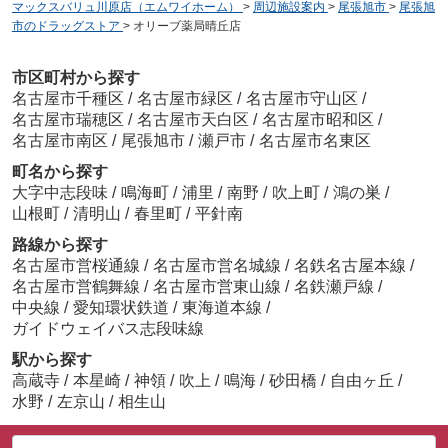
マックスバリュ川原店（エムワイホーム）
>
周辺施設案内
>
尾張旭市
>
尾張旭
市のドラッグストア
>
オリーブ薬局晴丘店
市区町村から探す
名古屋市千種区
/
名古屋市緑区
/
名古屋市守山区
/
名古屋市瑞穂区
/
名古屋市天白区
/
名古屋市昭和区
/
名古屋市南区
/
尾張旭市
/
瀬戸市
/
名古屋市名東区
町名から探す
大字中志段味
/
鳴海町
/
浦里
/
南野
/
吹上町
/
鴻の巣
/
山根町
/
清明山
/
春里町
/
平針南
路線から探す
名古屋市営桜通線
/
名古屋市営名城線
/
名鉄名古屋本線
/
名古屋市営鶴舞線
/
名古屋市営東山線
/
名鉄瀬戸線
/
中央線
/
愛知環状鉄道
/
東海道本線
/
ガイドウェイバス志段味線
駅から探す
高蔵寺
/
本星崎
/
神領
/
吹上
/
鳴海
/
砂田橋
/
自由ヶ丘
/
水野
/
左京山
/
相生山