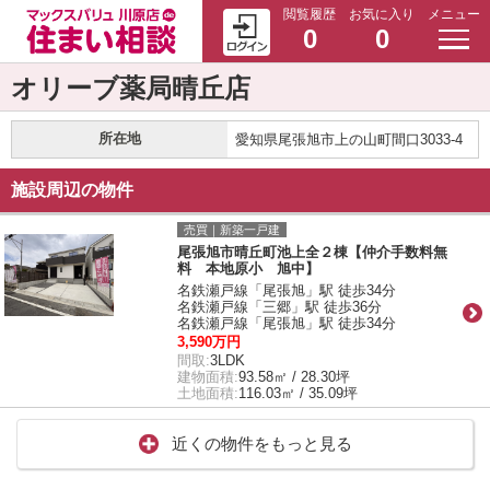
閲覧履歴
お気に入り
メニュー
0
0
オリーブ薬局晴丘店
所在地
愛知県尾張旭市上の山町間口3033-4
施設周辺の物件
売買｜新築一戸建
尾張旭市晴丘町池上全２棟【仲介手数料無
料 本地原小 旭中】
名鉄瀬戸線「尾張旭」駅 徒歩34分
名鉄瀬戸線「三郷」駅 徒歩36分
名鉄瀬戸線「尾張旭」駅 徒歩34分
3,590万円
間取:
3LDK
建物面積:
93.58㎡ / 28.30坪
土地面積:
116.03㎡ / 35.09坪
近くの物件をもっと見る