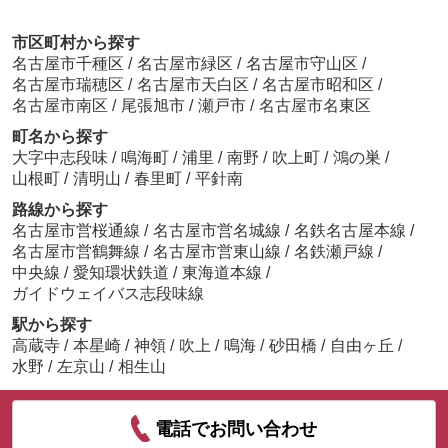
市区町村から探す
名古屋市千種区
/
名古屋市緑区
/
名古屋市守山区
/
名古屋市瑞穂区
/
名古屋市天白区
/
名古屋市昭和区
/
名古屋市南区
/
尾張旭市
/
瀬戸市
/
名古屋市名東区
町名から探す
大字中志段味
/
鳴海町
/
浦里
/
南野
/
吹上町
/
鴻の巣
/
山根町
/
清明山
/
春里町
/
平針南
路線から探す
名古屋市営桜通線
/
名古屋市営名城線
/
名鉄名古屋本線
/
名古屋市営鶴舞線
/
名古屋市営東山線
/
名鉄瀬戸線
/
中央線
/
愛知環状鉄道
/
東海道本線
/
ガイドウェイバス志段味線
駅から探す
高蔵寺
/
本星崎
/
神領
/
吹上
/
鳴海
/
砂田橋
/
自由ヶ丘
/
水野
/
左京山
/
相生山
電話でお問い合わせ