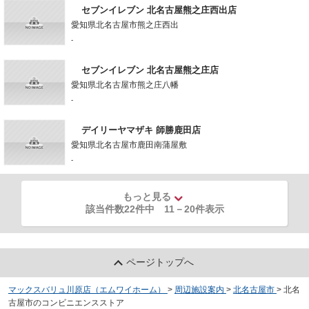
セブンイレブン 北名古屋熊之庄西出店
愛知県北名古屋市熊之庄西出
-
セブンイレブン 北名古屋熊之庄店
愛知県北名古屋市熊之庄八幡
-
デイリーヤマザキ 師勝鹿田店
愛知県北名古屋市鹿田南蒲屋敷
-
もっと見る
該当件数22件中
11
－
20
件表示
ページトップへ
マックスバリュ川原店（エムワイホーム）
>
周辺施設案内
>
北名古屋市
>
北名
古屋市のコンビニエンスストア