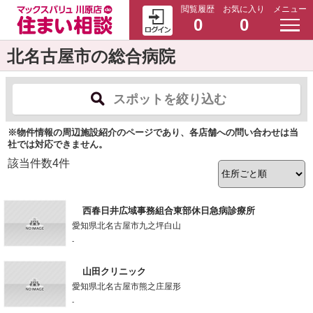
閲覧履歴
お気に入り
メニュー
0
0
北名古屋市の総合病院
スポットを絞り込む
※物件情報の周辺施設紹介のページであり、各店舗への問い合わせは当
社では対応できません。
該当件数
4
件
西春日井広域事務組合東部休日急病診療所
愛知県北名古屋市九之坪白山
-
山田クリニック
愛知県北名古屋市熊之庄屋形
-