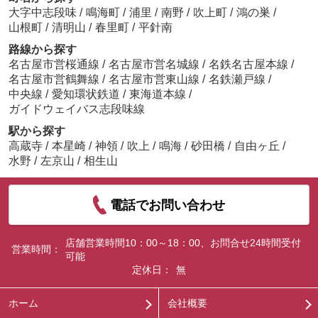
大字中志段味
/
鳴海町
/
浦里
/
南野
/
吹上町
/
鴻の巣
/
山根町
/
清明山
/
春里町
/
平針南
路線から探す
名古屋市営桜通線
/
名古屋市営名城線
/
名鉄名古屋本線
/
名古屋市営鶴舞線
/
名古屋市営東山線
/
名鉄瀬戸線
/
中央線
/
愛知環状鉄道
/
東海道本線
/
ガイドウェイバス志段味線
駅から探す
高蔵寺
/
本星崎
/
神領
/
吹上
/
鳴海
/
砂田橋
/
自由ヶ丘
/
水野
/
左京山
/
相生山
電話でお問い合わせ
店舗営業時間10：00～18：00、お問合せ24時間受付
営業時間：
可能
定休日：
無
ホーム
会社概要