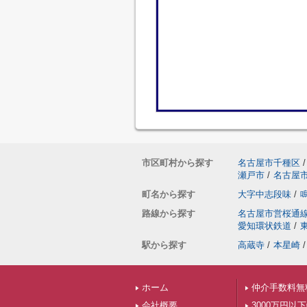
市区町村から探す
名古屋市千種区
/
瀬戸市
/
名古屋
町名から探す
大字中志段味
/
路線から探す
名古屋市営桜通
愛知環状鉄道
/
駅から探す
高蔵寺
/
本星崎
/
ホーム
仲介手数料無
会社概要
3000万円以