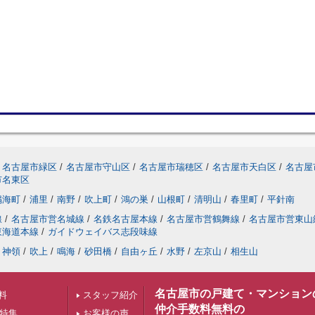
名古屋市緑区
/
名古屋市守山区
/
名古屋市瑞穂区
/
名古屋市天白区
/
名古屋
市名東区
鳴海町
/
浦里
/
南野
/
吹上町
/
鴻の巣
/
山根町
/
清明山
/
春里町
/
平針南
線
/
名古屋市営名城線
/
名鉄名古屋本線
/
名古屋市営鶴舞線
/
名古屋市営東山
東海道本線
/
ガイドウェイバス志段味線
神領
/
吹上
/
鳴海
/
砂田橋
/
自由ヶ丘
/
水野
/
左京山
/
相生山
名古屋市の戸建て・マンション
料
スタッフ紹介
仲介手数料無料の
下特集
お客様の声