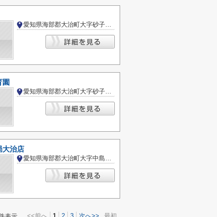
愛知県海部郡大治町大字砂子字尾崎
育園
愛知県海部郡大治町大字砂子字中割
局大治店
愛知県海部郡大治町大字中島字中田
<<前へ
1
2
3
次へ>>
最初
件表示