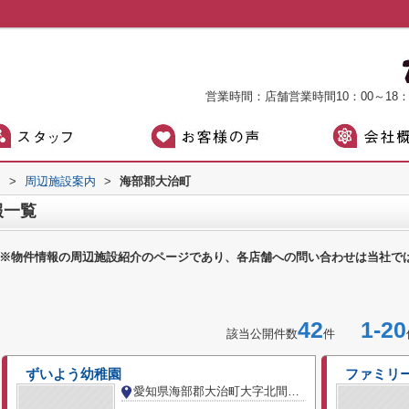
営業時間：店舗営業時間10：00～18
）
>
周辺施設案内
>
海部郡大治町
報一覧
※物件情報の周辺施設紹介のページであり、各店舗への問い合わせは当社で
42
1-20
該当公開件数
件
ずいよう幼稚園
ファミリ
愛知県海部郡大治町大字北間島字宮西