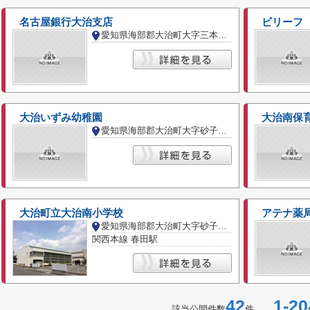
名古屋銀行大治支店
ビリーフ
愛知県海部郡大治町大字三本木字柳原
大治いずみ幼稚園
大治南保
愛知県海部郡大治町大字砂子字高越
大治町立大治南小学校
アテナ薬
愛知県海部郡大治町大字砂子字勇八前
関西本線 春田駅
42
1-20
該当公開件数
件