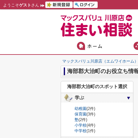
ようこそ
ゲスト
さん
マックスバリュ川原店（エムワイホーム
海部郡大治町のお役立ち情
海部郡大治町のスポット選択
学ぶ
幼稚園
(2件)
保育園
(3件)
塾
(2件)
小学校
(4件)
中学校
(1件)