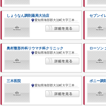
しょうなん調剤薬局大治店
セブンイ
愛知県海部郡大治町大字三本木字西之川
奥村整形外科リウマチ科クリニック
ローソン
愛知県海部郡大治町大字三本木字前深田
三木医院
ポニー調
愛知県海部郡大治町大字三本木字屋形