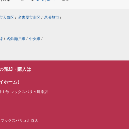
市天白区
/
名古屋市南区
/
尾張旭市
/
線
/
名鉄瀬戸線
/
中央線
/
の売却・購入は
イホーム）
番１号 マックスバリュ川原店
ーム マックスバリュ川原店