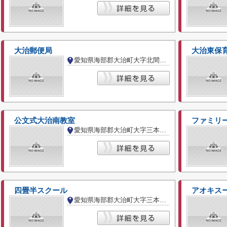
大治郵便局
大治東保
愛知県海部郡大治町大字北間島字屋敷
公文式大治南教室
ファミリ
愛知県海部郡大治町大字三本木字堅田
四畳半スクール
アオキス
愛知県海部郡大治町大字三本木字堅田