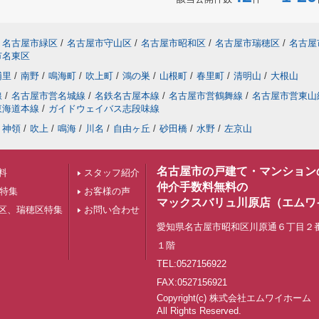
名古屋市緑区
/
名古屋市守山区
/
名古屋市昭和区
/
名古屋市瑞穂区
/
名古屋
市名東区
浦里
/
南野
/
鳴海町
/
吹上町
/
鴻の巣
/
山根町
/
春里町
/
清明山
/
大根山
線
/
名古屋市営名城線
/
名鉄名古屋本線
/
名古屋市営鶴舞線
/
名古屋市営東山
東海道本線
/
ガイドウェイバス志段味線
神領
/
吹上
/
鳴海
/
川名
/
自由ヶ丘
/
砂田橋
/
水野
/
左京山
名古屋市の戸建て・マンション
料
スタッフ紹介
仲介手数料無料の
下特集
お客様の声
マックスバリュ川原店（エムワ
区、瑞穂区特集
お問い合わせ
愛知県名古屋市昭和区川原通６丁目２
１階
TEL:0527156922
FAX:0527156921
Copyright(c) 株式会社エムワイホ
All Rights Reserved.