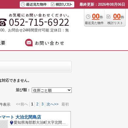
最終更新：2026年08月06日
00
00
件
件
最近見た物件
検討リスト
：00、お問合せ24時間受付可能
定休日：無
は対応できません。
並び順：
<<前へ
1
2
3
次へ>>
最初
件表示
ーマート 大治北間島店
愛知県海部郡大治町大字北間島字宮東