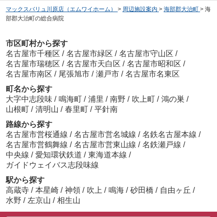
マックスバリュ川原店（エムワイホーム）
>
周辺施設案内
>
海部郡大治町
>
海
部郡大治町の総合病院
市区町村から探す
名古屋市千種区
/
名古屋市緑区
/
名古屋市守山区
/
名古屋市瑞穂区
/
名古屋市天白区
/
名古屋市昭和区
/
名古屋市南区
/
尾張旭市
/
瀬戸市
/
名古屋市名東区
町名から探す
大字中志段味
/
鳴海町
/
浦里
/
南野
/
吹上町
/
鴻の巣
/
山根町
/
清明山
/
春里町
/
平針南
路線から探す
名古屋市営桜通線
/
名古屋市営名城線
/
名鉄名古屋本線
/
名古屋市営鶴舞線
/
名古屋市営東山線
/
名鉄瀬戸線
/
中央線
/
愛知環状鉄道
/
東海道本線
/
ガイドウェイバス志段味線
駅から探す
高蔵寺
/
本星崎
/
神領
/
吹上
/
鳴海
/
砂田橋
/
自由ヶ丘
/
水野
/
左京山
/
相生山