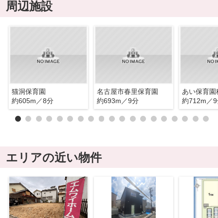
周辺施設
猫洞保育園
名古屋市春里保育園
あい保育園
約605m／8分
約693m／9分
約712m／
エリアの近い物件