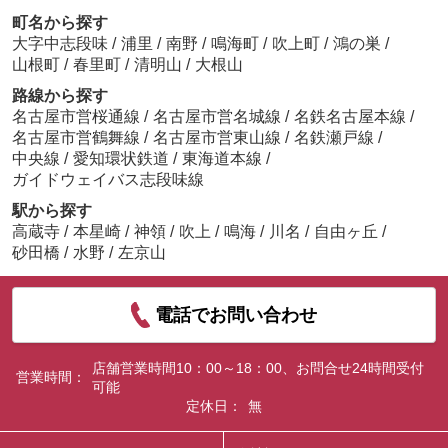
町名から探す
大字中志段味
/
浦里
/
南野
/
鳴海町
/
吹上町
/
鴻の巣
/
山根町
/
春里町
/
清明山
/
大根山
路線から探す
名古屋市営桜通線
/
名古屋市営名城線
/
名鉄名古屋本線
/
名古屋市営鶴舞線
/
名古屋市営東山線
/
名鉄瀬戸線
/
中央線
/
愛知環状鉄道
/
東海道本線
/
ガイドウェイバス志段味線
駅から探す
高蔵寺
/
本星崎
/
神領
/
吹上
/
鳴海
/
川名
/
自由ヶ丘
/
砂田橋
/
水野
/
左京山
電話でお問い合わせ
店舗営業時間10：00～18：00、お問合せ24時間受付
営業時間：
可能
定休日：
無