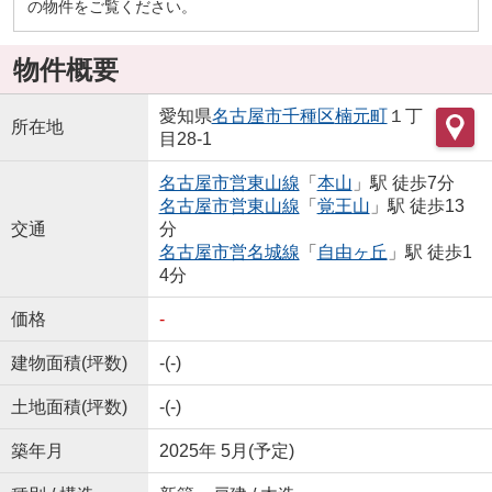
の物件をご覧ください。
物件概要
愛知県
名古屋市千種区
楠元町
１丁
所在地
目28-1
名古屋市営東山線
「
本山
」駅 徒歩7分
名古屋市営東山線
「
覚王山
」駅 徒歩13
交通
分
名古屋市営名城線
「
自由ヶ丘
」駅 徒歩1
4分
価格
-
建物面積(坪数)
-(-)
土地面積(坪数)
-(-)
築年月
2025年 5月(予定)