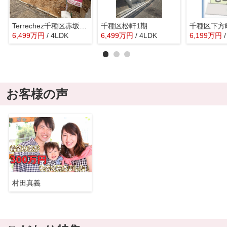
Terrechez千種区赤坂町2期全1棟【仲介手数料無料 上野小 若水中】
千種区松軒1期
6,499
万
円
/ 4LDK
6,499
万
円
/ 4LDK
6,199
万
円
お客様の声
村田真義