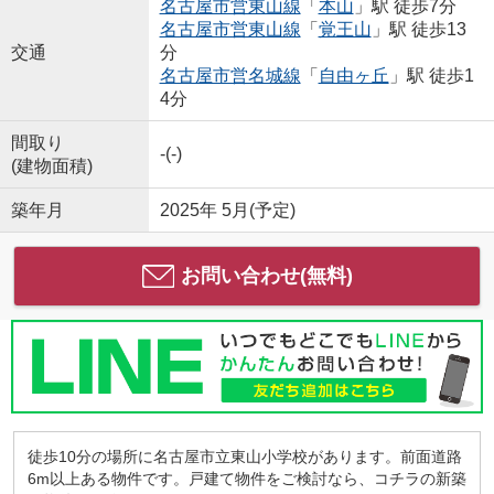
名古屋市営東山線
「
本山
」駅 徒歩7分
名古屋市営東山線
「
覚王山
」駅 徒歩13
交通
分
名古屋市営名城線
「
自由ヶ丘
」駅 徒歩1
4分
間取り
-(-)
(建物面積)
築年月
2025年 5月(予定)
お問い合わせ(無料)
徒歩10分の場所に名古屋市立東山小学校があります。前面道路
6m以上ある物件です。戸建て物件をご検討なら、コチラの新築