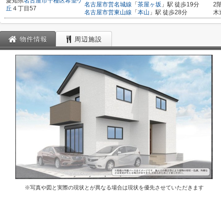
愛知県
名古屋市千種区
希望ケ
名古屋市営名城線
「
茶屋ヶ坂
」駅 徒歩19分
2
丘
４丁目57
名古屋市営東山線
「
本山
」駅 徒歩28分
木
物件情報
周辺施設
※写真や図と実際の現状とが異なる場合は現状を優先させていただきます