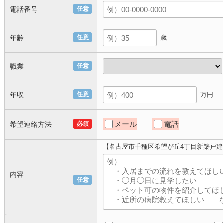
電話番号
任意
年齢
任意
歳
職業
任意
年収
任意
万円
メール
電話
希望連絡方法
必須
【名古屋市千種区希望が丘4丁目新築戸
内容
任意