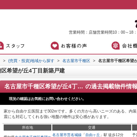
営業時間：店舗営業時間10：00～18
）
>
(売買・投資)地域から探す
>
名古屋市千種区
>
名古屋市千種区希望が
区希望が丘4丁目新築戸建
名古屋市千種区希望が丘4丁目新築戸建
の過去掲載物件情
現況の確認はお気軽にお問い合わせください。
家から自由ケ丘医院まで302mです。多くの方から高いニーズのある、内
震にも対応してくれる強い地盤の物件は安心感があります。
所在地
交通
名古屋市営名城線
「
自由ヶ丘
」駅 徒歩12分
予