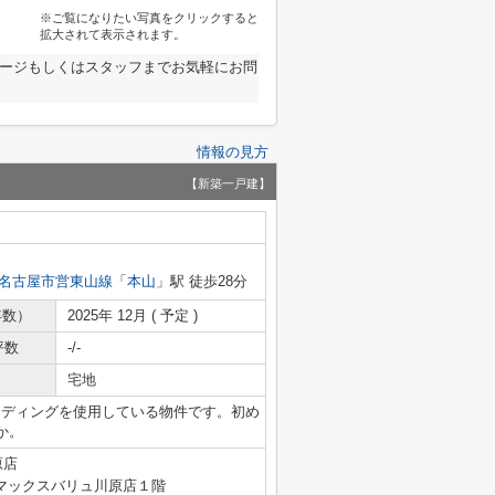
※ご覧になりたい写真をクリックすると
拡大されて表示されます。
ページもしくはスタッフまでお気軽にお問
情報の見方
【新築一戸建】
名古屋市営東山線
「
本山
」駅 徒歩28分
年数）
2025年 12月 ( 予定 )
坪数
-/-
宅地
イディングを使用している物件です。初め
か。
原店
マックスバリュ川原店１階