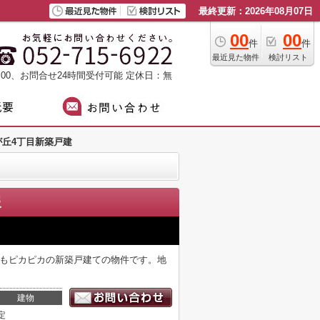
最終更新：2026年08月07日
00
00
件
件
最近見た物件
検討リスト
：00、お問合せ24時間受付可能
定休日：無
丘4丁目新築戸建
報
装もピカピカの新築戸建ての物件です。地
建物
定