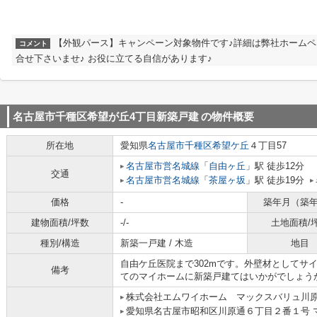
【外観パース】キャンペーン対象物件です♪詳細は弊社ホーム
コメント
合せ下さいませ♪ お役に立てる自信があります♪
名古屋市千種区希望が丘4丁目新築戸建
の物件概要
所在地
愛知県
名古屋市千種区
希望ケ丘
４丁目57
名古屋市営名城線
「
自由ヶ丘
」駅 徒歩12分
交通
名古屋市営名城線
「
茶屋ヶ坂
」駅 徒歩19分
価格
-
築年月（築
建物面積/坪数
-/-
土地面積/
種別/構造
新築一戸建 / 木造
地目
自由ケ丘医院まで302mです。外壁材としてサ
備考
てのマイホームに新築戸建てはいかがでしょう
株式会社エムワイホーム マックスバリュ川
愛知県名古屋市昭和区川原通６丁目２番１号 