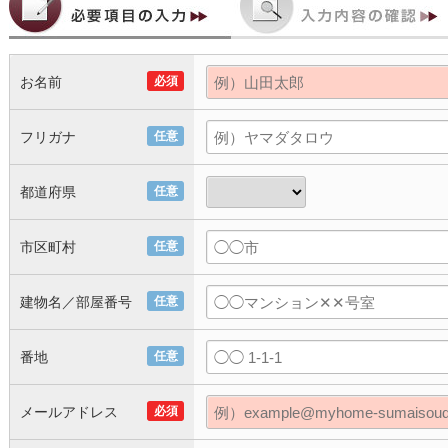
お名前
必須
フリガナ
任意
都道府県
任意
市区町村
任意
建物名／部屋番号
任意
番地
任意
メールアドレス
必須