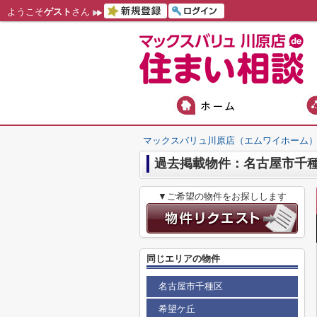
ようこそ
ゲスト
さん
マックスバリュ川原店（エムワイホーム
過去掲載物件：名古屋市千種
▼ご希望の物件をお探しします
同じエリアの物件
名古屋市千種区
希望ケ丘