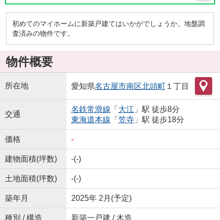
初めてのマイホームに新築戸建てはいかがでしょうか。地盤調
査済みの物件です。
物件概要
所在地
愛知県
名古屋市南区
北頭町
１丁目
名鉄常滑線
「
大江
」駅 徒歩8分
交通
東海道本線
「
笠寺
」駅 徒歩18分
価格
-
建物面積(坪数)
-(-)
土地面積(坪数)
-(-)
築年月
2025年 2月(予定)
種別 / 構造
新築一戸建 / 木造