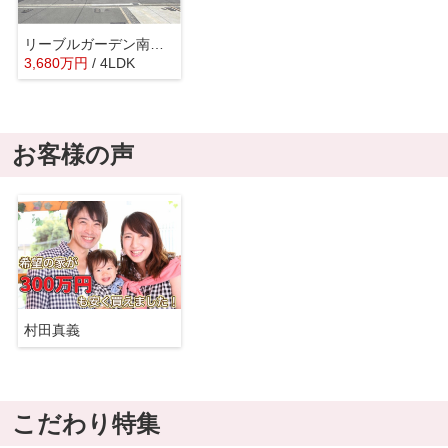
リーブルガーデン南野2丁目第3
3,680
万
円
/ 4LDK
お客様の声
村田真義
こだわり特集