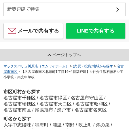
新築戸建て特集
メールで共有する
LINEで共有する
ページトップへ
マックスバリュ川原店（エムワイホーム）
>
(売買・投資)地域から探す
>
名古
屋市南区
>
【名古屋市南区北頭町1丁目16−4新築戸建】✨️仲介手数料無料✨️宝
小学校・南光中学校
市区町村から探す
名古屋市千種区
/
名古屋市緑区
/
名古屋市守山区
/
名古屋市瑞穂区
/
名古屋市天白区
/
名古屋市昭和区
/
名古屋市南区
/
尾張旭市
/
瀬戸市
/
名古屋市名東区
町名から探す
大字中志段味
/
鳴海町
/
浦里
/
南野
/
吹上町
/
鴻の巣
/