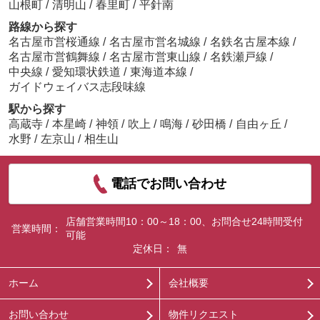
山根町
/
清明山
/
春里町
/
平針南
路線から探す
名古屋市営桜通線
/
名古屋市営名城線
/
名鉄名古屋本線
/
名古屋市営鶴舞線
/
名古屋市営東山線
/
名鉄瀬戸線
/
中央線
/
愛知環状鉄道
/
東海道本線
/
ガイドウェイバス志段味線
駅から探す
高蔵寺
/
本星崎
/
神領
/
吹上
/
鳴海
/
砂田橋
/
自由ヶ丘
/
水野
/
左京山
/
相生山
電話でお問い合わせ
店舗営業時間10：00～18：00、お問合せ24時間受付
営業時間：
可能
定休日：
無
ホーム
会社概要
お問い合わせ
物件リクエスト