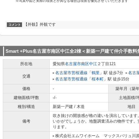
※写真や図と実際の現状とが異なる場合は現状を優先させていただきます
【外観】外観です
コメント
Smart +Plus名古屋市南区中江全2棟＜新築一戸建て仲介手数
所在地
愛知県
名古屋市南区
中江
２丁目121
名古屋市営桜通線
「
鶴里
」駅 徒歩7分
名古
交通
名古屋市営桜通線
「
桜本町
」駅 徒歩15分
価格
-
築年月（築
建物面積/坪数
-/-
土地面積/
種別/構造
新築一戸建 / 木造
地目
吹き抜けの開放感が格の違いを演出しています
備考
いかがでしょうか。地盤調査済みの物件です。
ります。
株式会社エムワイホーム マックスバリュ川