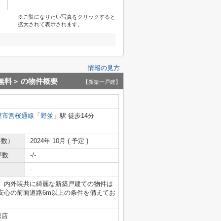
※ご覧になりたい写真をクリックすると
拡大されて表示されます。
情報の見方
料無料＞
の物件概要
【新築一戸建】
屋市営桜通線
「
野並
」駅 徒歩14分
年数）
2024年 10月 ( 予定 )
坪数
-/-
-
。内外装共に綺麗な新築戸建ての物件は
安心の前面道路6m以上の条件を備えてお
原店