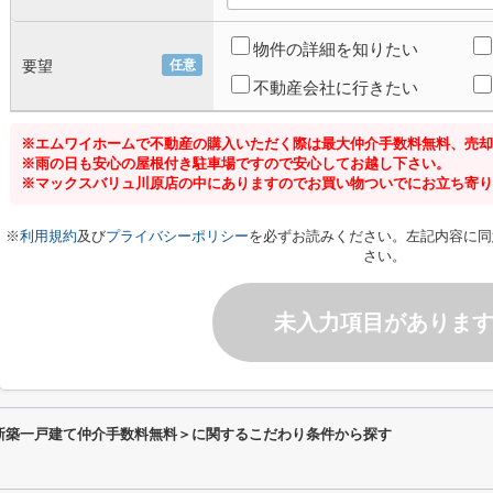
物件の詳細を知りたい
要望
任意
不動産会社に行きたい
※エムワイホームで不動産の購入いただく際は最大仲介手数料無料、売却
※雨の日も安心の屋根付き駐車場ですので安心してお越し下さい。
※マックスバリュ川原店の中にありますのでお買い物ついでにお立ち寄り
※
利用規約
及び
プライバシーポリシー
を必ずお読みください。左記内容に同
さい。
未入力項目がありま
2棟＜新築一戸建て仲介手数料無料＞に関するこだわり条件から探す