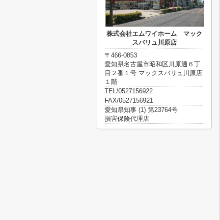
株式会社エムワイホーム マック
スバリュ川原店
〒466-0853
愛知県名古屋市昭和区川原通６丁
目２番１号 マックスバリュ川原店
１階
TEL/0527156922
FAX/0527156921
愛知県知事 (1) 第23764号
損害保険代理店