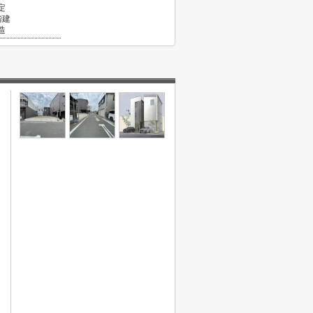
定
階建
造