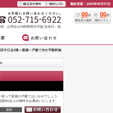
最終更新：2026年08月07日
00
00
件
件
最近見た物件
検討リスト
：00、お問合せ24時間受付可能
定休日：無
古屋市南区中江全2棟＜新築一戸建て仲介手数料無
＞
報
い切って新築の戸建てはいかがでしょう
道路6m以上の物件をお薦めいたします。
建物