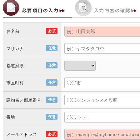
お名前
必須
フリガナ
任意
都道府県
任意
市区町村
任意
建物名／部屋番号
任意
番地
任意
メールアドレス
必須