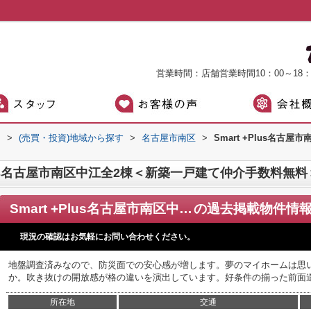
営業時間：店舗営業時間10：00～18
）
>
(売買・投資)地域から探す
>
名古屋市南区
>
Smart +Plus名
Plus名古屋市南区中江全2棟＜新築一戸建て仲介手数料無料
Smart +Plus名古屋市南区中江全2棟＜新築一戸建て仲介手数料無料＞
の過去掲載物件情
現況の確認はお気軽にお問い合わせください。
地盤調査済みなので、防災面での安心感が増します。夢のマイホームは思
か。吹き抜けの開放感が格の違いを演出しています。好条件の揃った前面
所在地
交通