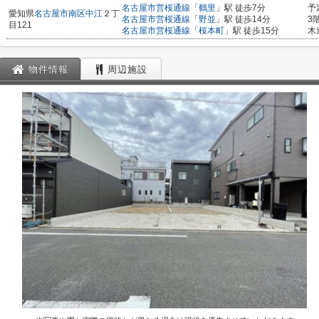
名古屋市営桜通線
「
鶴里
」駅 徒歩7分
予
愛知県
名古屋市南区
中江
２丁
名古屋市営桜通線
「
野並
」駅 徒歩14分
3
目121
名古屋市営桜通線
「
桜本町
」駅 徒歩15分
木
物件情報
周辺施設