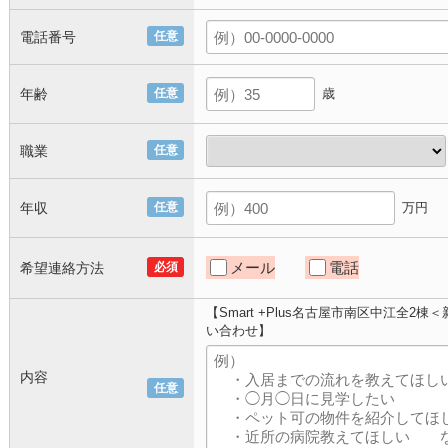
電話番号
任意
年齢
任意
歳
職業
任意
年収
任意
万円
メール
電話
希望連絡方法
必須
【Smart +Plus名古屋市南区中江全
い合わせ】
内容
任意