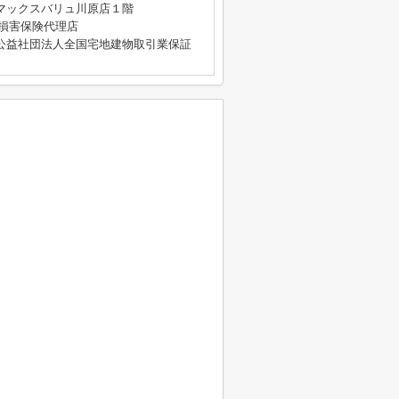
マックスバリュ川原店１階
4号 損害保険代理店
公益社団法人全国宅地建物取引業保証