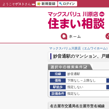
ようこそ
ゲスト
さん
マックスバリュ川原店（エムワイホーム
沿線
妙音通駅
価格
下限なし～上限なし
駅徒歩
指定しない
設備条件
指定なし
名古屋市交通局名古屋市営名城線