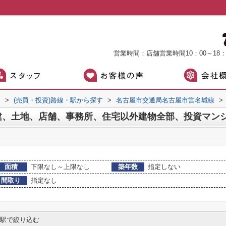
営業時間：店舗営業時間10：00～18
）
>
(売買・投資)路線・駅から探す
>
名古屋市交通局名古屋市営名城線
>
面積
下限なし～上限なし
築年数
指定しない
間取り
指定なし
駅で絞り込む