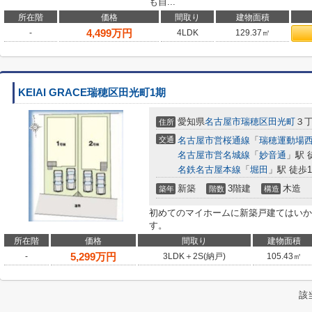
も自...
所在階
価格
間取り
建物面積
4,499
万円
-
4LDK
129.37㎡
KEIAI GRACE瑞穂区田光町1期
愛知県
名古屋市瑞穂区
田光町
３丁
住所
交通
名古屋市営桜通線
「
瑞穂運動場
名古屋市営名城線
「
妙音通
」駅 
名鉄名古屋本線
「
堀田
」駅 徒歩1
新築
3階建
木造
築年
階数
構造
初めてのマイホームに新築戸建てはいか
す。
所在階
価格
間取り
建物面積
5,299
万円
-
3LDK＋2S(納戸)
105.43㎡
該