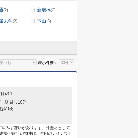
通
新瑞橋
(2)
(2)
屋大学
本山
(2)
(5)
表示件数：
目43-1
西
」駅 徒歩10分
徒歩15分
ズプロみずほ店があります。外壁材として
新築戸建ての物件は、室内のレイアウト