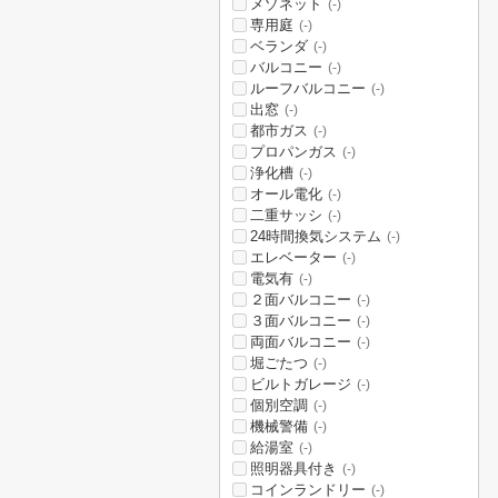
メゾネット
(-)
専用庭
(-)
ベランダ
(-)
バルコニー
(-)
ルーフバルコニー
(-)
出窓
(-)
都市ガス
(-)
プロパンガス
(-)
浄化槽
(-)
オール電化
(-)
二重サッシ
(-)
24時間換気システム
(-)
エレベーター
(-)
電気有
(-)
２面バルコニー
(-)
３面バルコニー
(-)
両面バルコニー
(-)
堀ごたつ
(-)
ビルトガレージ
(-)
個別空調
(-)
機械警備
(-)
給湯室
(-)
照明器具付き
(-)
コインランドリー
(-)