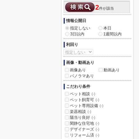
2
件が該当
情報公開日
指定しない
本日
3日以内
1週間以内
利回り
画像・動画あり
画像あり
動画あり
パノラマあり
こだわり条件
ペット相談
(-)
ペット飼育可
(-)
ペット専用設備
(-)
楽器相談
(-)
陽当り良好
(-)
閑静な住宅地
(-)
デザイナーズ
(-)
リフォーム済
(-)