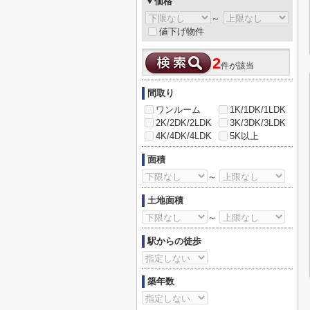
▼価格
～
値下げ物件
2
件が該当
間取り
ワンルーム
1K/1DK/1LDK
2K/2DK/2LDK
3K/3DK/3LDK
4K/4DK/4LDK
5K以上
面積
～
土地面積
～
駅からの徒歩
築年数