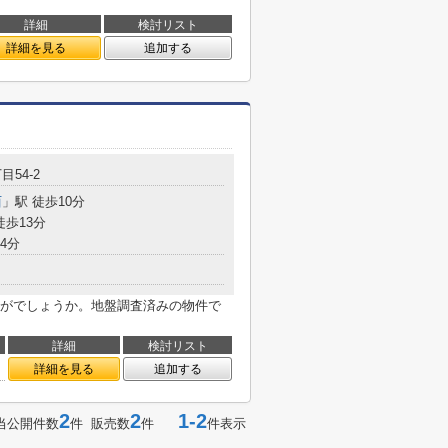
詳細
検討リスト
詳細を見る
追加する
目54-2
西
」駅 徒歩10分
徒歩13分
4分
がでしょうか。地盤調査済みの物件で
詳細
検討リスト
詳細を見る
追加する
2
2
1-2
当公開件数
件 販売数
件
件表示