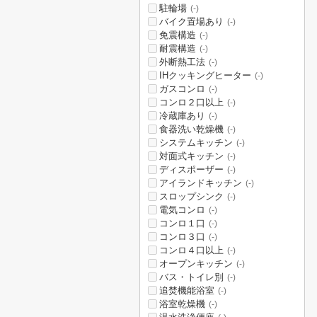
駐輪場
(-)
バイク置場あり
(-)
免震構造
(-)
耐震構造
(-)
外断熱工法
(-)
IHクッキングヒーター
(-)
ガスコンロ
(-)
コンロ２口以上
(-)
冷蔵庫あり
(-)
食器洗い乾燥機
(-)
システムキッチン
(-)
対面式キッチン
(-)
ディスポーザー
(-)
アイランドキッチン
(-)
スロップシンク
(-)
電気コンロ
(-)
コンロ１口
(-)
コンロ３口
(-)
コンロ４口以上
(-)
オープンキッチン
(-)
バス・トイレ別
(-)
追焚機能浴室
(-)
浴室乾燥機
(-)