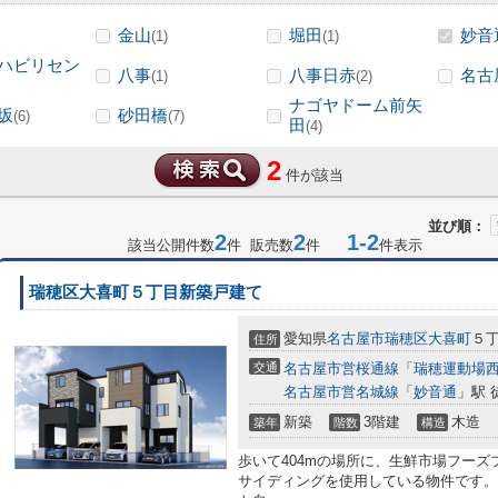
金山
堀田
妙音
(1)
(1)
ハビリセン
八事
八事日赤
名古
(1)
(2)
ナゴヤドーム前矢
坂
砂田橋
(6)
(7)
田
(4)
2
件が該当
並び順：
2
2
1-2
該当公開件数
件 販売数
件
件表示
瑞穂区大喜町５丁目新築戸建て
愛知県
名古屋市瑞穂区
大喜町
５丁
住所
交通
名古屋市営桜通線
「
瑞穂運動場
名古屋市営名城線
「
妙音通
」駅 
新築
3階建
木造
築年
階数
構造
歩いて404mの場所に、生鮮市場フー
サイディングを使用している物件です。