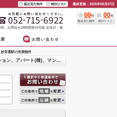
最終更新：2026年08月07日
00
00
件
件
最近見た物件
検討リスト
：00、お問合せ24時間受付可能
定休日：無
妙音通駅の売買物件
妙音通駅のマンション、戸建、土地、店舗、事務所、住宅以外建物全部、投資マンション、アパート(棟)、マンション(棟)、ビル、戸建、店舗事務所、その他、土地一覧