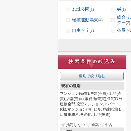
名城公園
栄
(1)
(1)
総合リ
瑞穂運動場東
(4)
ター
(2)
自由ヶ丘
茶屋ヶ
(7)
種別で絞り込む
現在の種別
マンション(売買),戸建(売買),土地(売
買),店舗(売買),事務所(売買),住宅以外
建物全部,投資マンション,アパート
(棟),マンション(棟),ビル,戸建(投資),
店舗事務所,その他,土地(投資)
指定しない
新築
中古