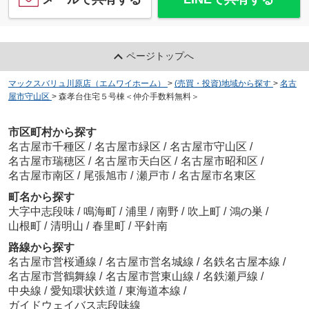
ページトップへ
マックスバリュ川原店（エムワイホーム）
>
(売買・投資)地域から探す
>
名古
屋市守山区
>
森孝台住宅５号棟＜仲介手数料無料＞
市区町村から探す
名古屋市千種区
/
名古屋市緑区
/
名古屋市守山区
/
名古屋市瑞穂区
/
名古屋市天白区
/
名古屋市昭和区
/
名古屋市南区
/
尾張旭市
/
瀬戸市
/
名古屋市名東区
町名から探す
大字中志段味
/
鳴海町
/
浦里
/
南野
/
吹上町
/
鴻の巣
/
山根町
/
清明山
/
春里町
/
平針南
路線から探す
名古屋市営桜通線
/
名古屋市営名城線
/
名鉄名古屋本線
/
名古屋市営鶴舞線
/
名古屋市営東山線
/
名鉄瀬戸線
/
中央線
/
愛知環状鉄道
/
東海道本線
/
ガイドウェイバス志段味線