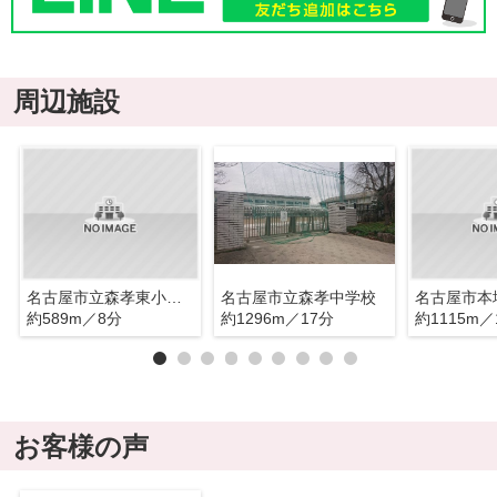
周辺施設
名古屋市立森孝東小学校
名古屋市立森孝中学校
約589m／8分
約1296m／17分
約1115m／
お客様の声