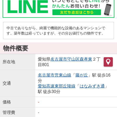
中古でありながら、綺麗で機能的な設備のあるマンションで
す。築年数は経っていますが、その分お値打ちの物件です。
物件概要
愛知県
名古屋市守山区
森孝東
２丁
所在地
目801
名古屋市営東山線
「
藤が丘
」駅 徒歩16
分
交通
愛知高速東部丘陵線
「
はなみずき通
」
駅 徒歩30分
価格
-
管理費
-