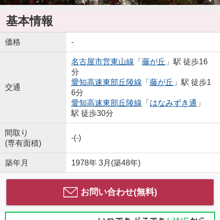
基本情報
価格
-
名古屋市営東山線
「
藤が丘
」駅 徒歩16
分
愛知高速東部丘陵線
「
藤が丘
」駅 徒歩1
交通
6分
愛知高速東部丘陵線
「
はなみずき通
」
駅 徒歩30分
間取り
-(-)
(専有面積)
築年月
1978年 3月(築48年)
お問い合わせ(無料)