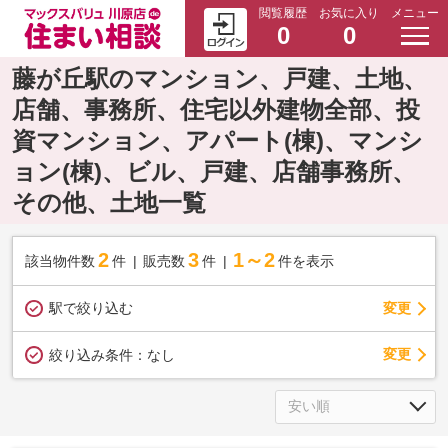
閲覧履歴
お気に入り
メニュー
0
0
藤が丘駅のマンション、戸建、土地、
店舗、事務所、住宅以外建物全部、投
資マンション、アパート(棟)、マンシ
ョン(棟)、ビル、戸建、店舗事務所、
その他、土地一覧
2
3
1～2
該当物件数
件
販売数
件
件を表示
駅で絞り込む
変更
変更
絞り込み条件：
なし