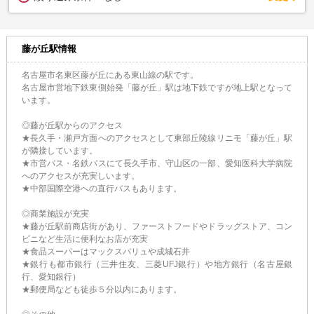
藤が丘駅情報
名古屋市名東区藤が丘にある東山線の駅です。
名古屋市営地下鉄東側始発「藤が丘」駅は地下鉄ですが地上駅となって
います。
◎藤が丘駅からのアクセス
★長久手・瀬戸方面へのアクセスとして東部丘陵線リニモ「藤が丘」駅
が隣接しています。
★市営バス・名鉄バスにて長久手市、守山区の一部、愛知医科大学病院
へのアクセスが充実しいます。
★中部国際空港への直行バスもあります。
◎商業施設が充実
★藤が丘駅前商店街があり、ファーストフードやドラッグストア、コン
ビニなど生活に便利なお店が充実
★食品スーパーはマックスバリュや成城石井
★銀行も都市銀行（三井住友、三菱UFJ銀行）や地方銀行（名古屋銀
行、愛知銀行）
★郵便局なども徒歩５分以内にあります。