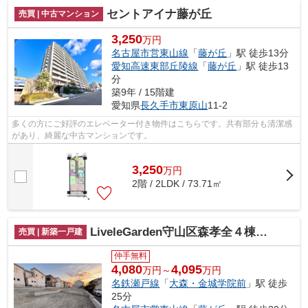
セントアイナ藤が丘
売買 | 中古マンション
3,250
万円
名古屋市営東山線
「
藤が丘
」駅 徒歩13分
愛知高速東部丘陵線
「
藤が丘
」駅 徒歩13
分
築9年 / 15階建
愛知県
長久手市
東原山
11-2
多くの方にご好評のエレベーター付き物件はこちらです。共有部分も清潔感
があり、綺麗な中古マンションです。
3,250
万
円
2階 / 2LDK / 73.71㎡
LiveleGarden守山区森孝全４棟【仲介手数料無料 森孝西小 森孝中】
売買 | 新築一戸建
仲手無料
4,080
4,095
万円～
万円
名鉄瀬戸線
「
大森・金城学院前
」駅 徒歩
25分