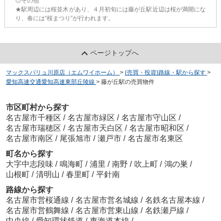
◎その他
★駅周辺には桜並木があり、４月初旬には藤が丘駅近辺は桜が満開にな
り、春には“桜まつり”が行われます。
ページトップへ
マックスバリュ川原店（エムワイホーム）
>
(売買・投資)路線・駅から探す
>
愛知高速交通愛知高速東部丘陵線
>
藤が丘駅の売買物件
市区町村から探す
名古屋市千種区
/
名古屋市緑区
/
名古屋市守山区
/
名古屋市瑞穂区
/
名古屋市天白区
/
名古屋市昭和区
/
名古屋市南区
/
尾張旭市
/
瀬戸市
/
名古屋市名東区
町名から探す
大字中志段味
/
鳴海町
/
浦里
/
南野
/
吹上町
/
鴻の巣
/
山根町
/
清明山
/
春里町
/
平針南
路線から探す
名古屋市営桜通線
/
名古屋市営名城線
/
名鉄名古屋本線
/
名古屋市営鶴舞線
/
名古屋市営東山線
/
名鉄瀬戸線
/
中央線
/
愛知環状鉄道
/
東海道本線
/