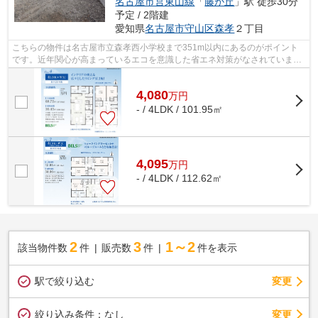
名古屋市営東山線
「
藤が丘
」駅 徒歩30分
予定 / 2階建
愛知県
名古屋市守山区
森孝
２丁目
こちらの物件は名古屋市立森孝西小学校まで351m以内にあるのがポイント
です。近年関心が高まっているエコを意識した省エネ対策がなされていま
す。地盤が弱いと大惨事になりかねません...
4,080
万
円
- / 4LDK / 101.95㎡
4,095
万
円
- / 4LDK / 112.62㎡
2
3
1～2
該当物件数
件
販売数
件
件を表示
駅で絞り込む
変更
変更
絞り込み条件：
なし