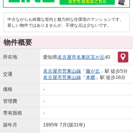
中古ながらも綺麗な室内と魅力的な住環境のマンションです。
新しい物件ではありませんが、不便な点は少ないです。
物件概要
所在地
愛知県
名古屋市名東区
宝が丘
40
名古屋市営東山線
「
藤が丘
」駅 徒歩5分
交通
名古屋市営東山線
「
本郷
」駅 徒歩16分
価格
-
管理費
-
専有面積
-
築年月
1995年 7月(築31年)