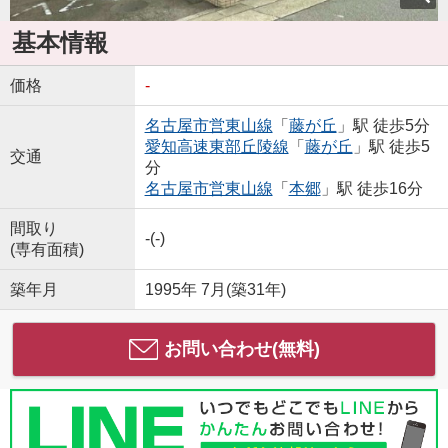
基本情報
価格
-
名古屋市営東山線
「
藤が丘
」駅 徒歩5分
愛知高速東部丘陵線
「
藤が丘
」駅 徒歩5
交通
分
名古屋市営東山線
「
本郷
」駅 徒歩16分
間取り
-(-)
(専有面積)
築年月
1995年 7月(築31年)
お問い合わせ(無料)