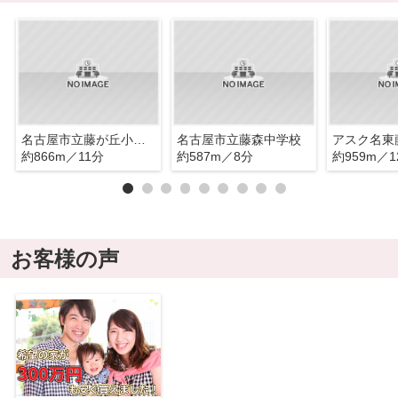
名古屋市立藤が丘小学校
名古屋市立藤森中学校
約866m／11分
約587m／8分
約959m／1
お客様の声