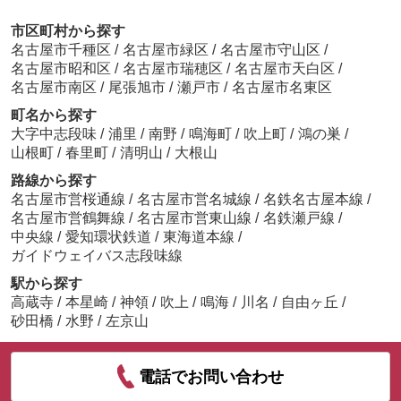
市区町村から探す
名古屋市千種区
/
名古屋市緑区
/
名古屋市守山区
/
名古屋市昭和区
/
名古屋市瑞穂区
/
名古屋市天白区
/
名古屋市南区
/
尾張旭市
/
瀬戸市
/
名古屋市名東区
町名から探す
大字中志段味
/
浦里
/
南野
/
鳴海町
/
吹上町
/
鴻の巣
/
山根町
/
春里町
/
清明山
/
大根山
路線から探す
名古屋市営桜通線
/
名古屋市営名城線
/
名鉄名古屋本線
/
名古屋市営鶴舞線
/
名古屋市営東山線
/
名鉄瀬戸線
/
中央線
/
愛知環状鉄道
/
東海道本線
/
ガイドウェイバス志段味線
駅から探す
高蔵寺
/
本星崎
/
神領
/
吹上
/
鳴海
/
川名
/
自由ヶ丘
/
砂田橋
/
水野
/
左京山
電話でお問い合わせ