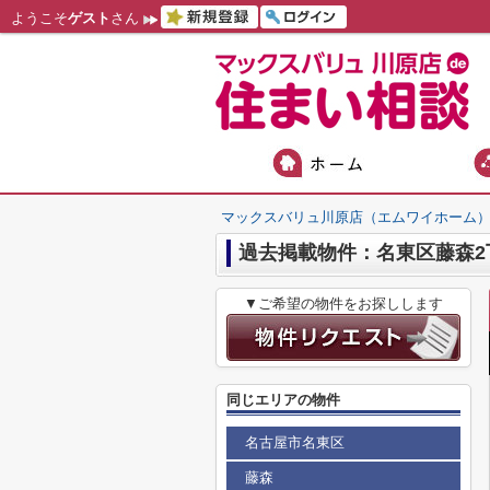
ようこそ
ゲスト
さん
マックスバリュ川原店（エムワイホーム
過去掲載物件：名東区藤森2
▼ご希望の物件をお探しします
同じエリアの物件
名古屋市名東区
藤森