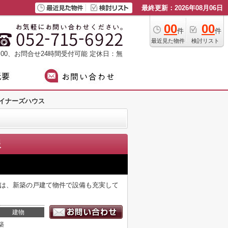
最終更新：2026年08月06日
00
00
件
件
最近見た物件
検討リスト
：00、お問合せ24時間受付可能
定休日：無
イナーズハウス
報
件は、新築の戸建て物件で設備も充実して
建物
築