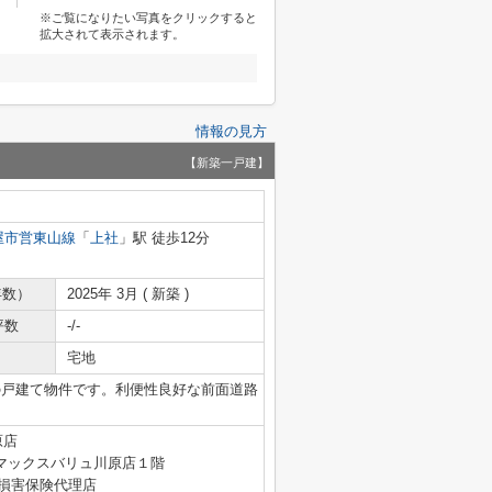
※ご覧になりたい写真をクリックすると
拡大されて表示されます。
情報の見方
【新築一戸建】
屋市営東山線
「
上社
」駅 徒歩12分
年数）
2025年 3月 ( 新築 )
坪数
-/-
宅地
の戸建て物件です。利便性良好な前面道路
原店
マックスバリュ川原店１階
4号 損害保険代理店