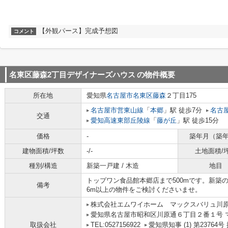
【外観パース】完成予想図
コメント
名東区藤森2丁目デザイナーズハウス
の物件概要
所在地
愛知県
名古屋市名東区
藤森
２丁目175
名古屋市営東山線
「
本郷
」駅 徒歩7分
名古
交通
愛知高速東部丘陵線
「
藤が丘
」駅 徒歩15分
価格
-
築年月（築
建物面積/坪数
-/-
土地面積/
種別/構造
新築一戸建 / 木造
地目
トップワン食品館本郷店まで500mです。新築
備考
6m以上の物件をご検討くださいませ。
株式会社エムワイホーム マックスバリュ川
愛知県名古屋市昭和区川原通６丁目２番１号 
取扱会社
TEL:0527156922
愛知県知事 (1) 第2376