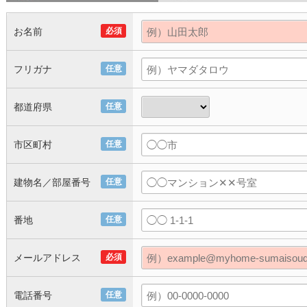
お名前
必須
フリガナ
任意
都道府県
任意
市区町村
任意
建物名／部屋番号
任意
番地
任意
メールアドレス
必須
電話番号
任意