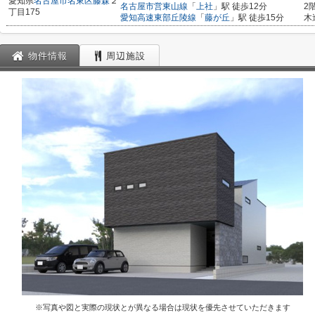
愛知県
名古屋市名東区
藤森
２
名古屋市営東山線
「
上社
」駅 徒歩12分
2
丁目175
愛知高速東部丘陵線
「
藤が丘
」駅 徒歩15分
木
物件情報
周辺施設
※写真や図と実際の現状とが異なる場合は現状を優先させていただきます