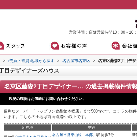
営業時間：店舗営業時間10：00～18
）
>
(売買・投資)地域から探す
>
名古屋市名東区
>
名東区藤森2丁目デザ
丁目デザイナーズハウス
名東区藤森2丁目デザイナーズハウス
の過去掲載物件情
現況の確認はお気軽にお問い合わせください。
便利なスーパー「トップワン食品館本郷店」まで500mです。コチラの物
います。こちらの土地は前面道路6m以上です。
所在地
交通
名古屋市営東山線
「
本郷
」駅 徒歩7分
新