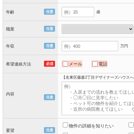
年齢
任意
歳
職業
任意
年収
任意
万円
メール
電話
希望連絡方法
必須
【名東区藤森2丁目デザイナーズハウス
内容
任意
物件の詳細を知りたい
要望
任意