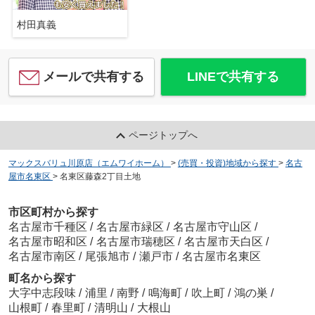
村田真義
メールで共有する
LINEで共有する
ページトップへ
マックスバリュ川原店（エムワイホーム）
>
(売買・投資)地域から探す
>
名古
屋市名東区
>
名東区藤森2丁目土地
市区町村から探す
名古屋市千種区
/
名古屋市緑区
/
名古屋市守山区
/
名古屋市昭和区
/
名古屋市瑞穂区
/
名古屋市天白区
/
名古屋市南区
/
尾張旭市
/
瀬戸市
/
名古屋市名東区
町名から探す
大字中志段味
/
浦里
/
南野
/
鳴海町
/
吹上町
/
鴻の巣
/
山根町
/
春里町
/
清明山
/
大根山