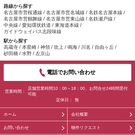
路線から探す
名古屋市営桜通線
/
名古屋市営名城線
/
名鉄名古屋本線
/
名古屋市営鶴舞線
/
名古屋市営東山線
/
名鉄瀬戸線
/
中央線
/
愛知環状鉄道
/
東海道本線
/
ガイドウェイバス志段味線
駅から探す
高蔵寺
/
本星崎
/
神領
/
吹上
/
鳴海
/
川名
/
自由ヶ丘
/
砂田橋
/
水野
/
左京山
電話でお問い合わせ
店舗営業時間10：00～18：00、お問合せ24時間受付
営業時間：
可能
定休日：
無
ホーム
会社概要
お問い合わせ
物件リクエスト