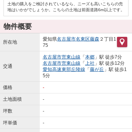
土地の購入をご検討されているなら、ニーズも高いこちらの売
地はいかがでしょうか。こちらの土地は前面道路6m以上です。
物件概要
愛知県
名古屋市名東区
藤森
２丁目1
所在地
75
名古屋市営東山線
「
本郷
」駅 徒歩7分
名古屋市営東山線
「
上社
」駅 徒歩12分
交通
愛知高速東部丘陵線
「
藤が丘
」駅 徒歩1
5分
価格
-
土地面積
-
坪数
-
坪単価
-