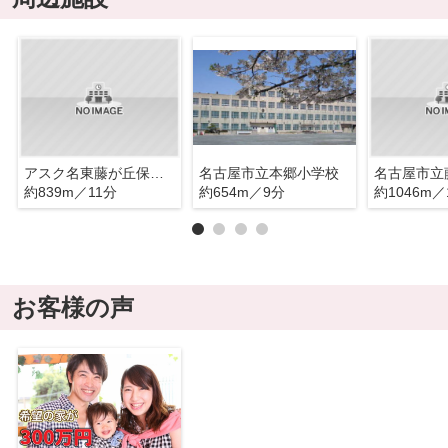
アスク名東藤が丘保育園
名古屋市立本郷小学校
名古屋市立
約839m／11分
約654m／9分
約1046m／
お客様の声