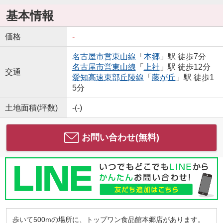
基本情報
価格
-
名古屋市営東山線
「
本郷
」駅 徒歩7分
名古屋市営東山線
「
上社
」駅 徒歩12分
交通
愛知高速東部丘陵線
「
藤が丘
」駅 徒歩1
5分
土地面積(坪数)
-(-)
お問い合わせ(無料)
歩いて500mの場所に、トップワン食品館本郷店があります。