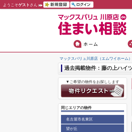
ようこそ
ゲスト
さん
マックスバリュ川原店（エムワイホーム
過去掲載物件：藤の上ハイ
▼ご希望の物件をお探しします
同じエリアの物件
名古屋市名東区
望が丘