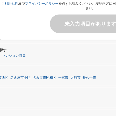
※
利用規約
及び
プライバシーポリシー
を必ずお読みください。左記内容に同
さい。
未入力項目がありま
探す
マンション特集
市西区
名古屋市中区
名古屋市昭和区
一宮市
大府市
長久手市