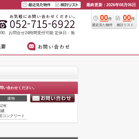
最終更新：2026年08月06日
00
00
件
件
最近見た物件
検討リスト
：00、お問合せ24時間受付可能
定休日：無
問い合わせください。
建物
52年
階建
筋コンクリート