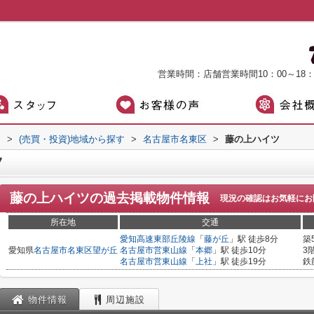
営業時間：店舗営業時間10：00～18
）
>
(売買・投資)地域から探す
>
名古屋市名東区
>
藤の上ハイツ
ツ
藤の上ハイツ
の過去掲載物件情報
現況の確認はお気軽にお
所在地
交通
愛知高速東部丘陵線
「
藤が丘
」駅 徒歩8分
築
愛知県
名古屋市名東区
望が丘
名古屋市営東山線
「
本郷
」駅 徒歩10分
3
名古屋市営東山線
「
上社
」駅 徒歩19分
鉄
物件情報
周辺施設