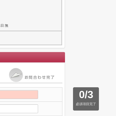
日:無
0
/
3
必須項目完了