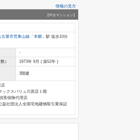
情報の見方
【中古マンション】
名古屋市営東山線
「
本郷
」駅 徒歩10分
-
年数）
1973年 9月 ( 築52年 )
3階建
原店
マックスバリュ川原店１階
4号 損害保険代理店
公益社団法人全国宅地建物取引業保証