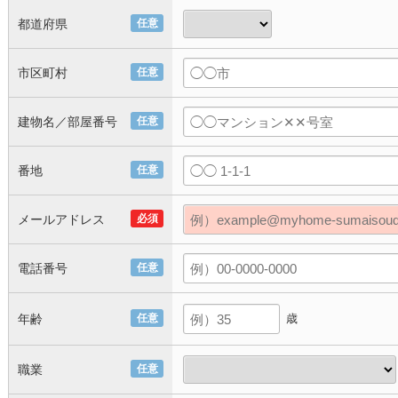
都道府県
任意
市区町村
任意
建物名／部屋番号
任意
番地
任意
メールアドレス
必須
電話番号
任意
年齢
任意
歳
職業
任意