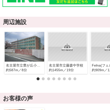
周辺施設
名古屋市立豊が丘小学校
名古屋市立藤森中学校
約587m／8分
約1455m／19分
約909m／1
お客様の声