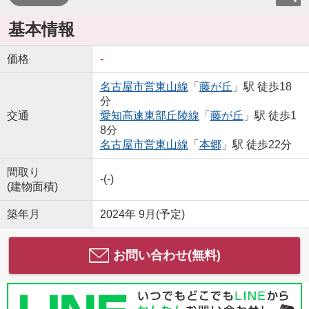
基本情報
価格
-
名古屋市営東山線
「
藤が丘
」駅 徒歩18
分
交通
愛知高速東部丘陵線
「
藤が丘
」駅 徒歩1
8分
名古屋市営東山線
「
本郷
」駅 徒歩22分
間取り
-(-)
(建物面積)
築年月
2024年 9月(予定)
お問い合わせ(無料)