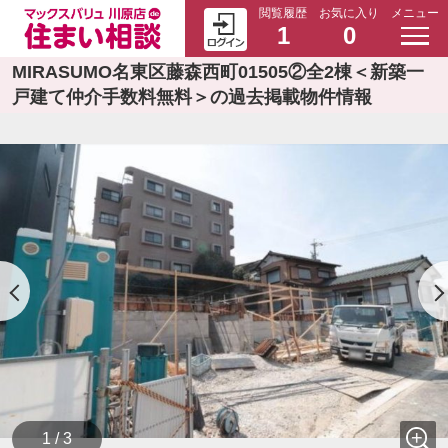
閲覧履歴
お気に入り
メニュー
1
0
MIRASUMO名東区藤森西町01505②全2棟＜新築一
戸建て仲介手数料無料＞の過去掲載物件情報
1 / 3