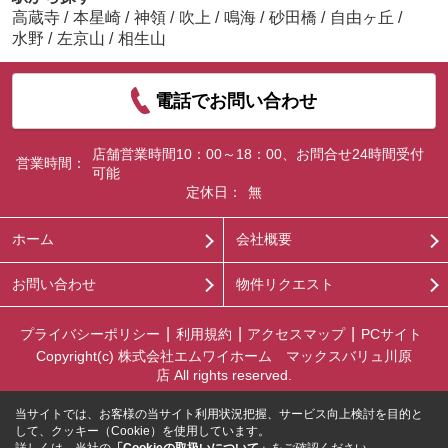
高蔵寺
/
本星崎
/
神領
/
吹上
/
鳴海
/
砂田橋
/
自由ヶ丘
/
水野
/
左京山
/
相生山
電話でお問い合わせ
店舗営業時間10：00～18：00、お問合せ24時間受付
営業時間：
可能
定休日：
無
ホーム
会社概要
お問い合わせ
物件リクエスト
プライバシーポリシー
利用規約
アクセスマップ
PCサイト
Copyright(c) 株式会社エムワイホーム マックスバリュ川原
店 All rights reserved.
当サイトでは、お客様の当サイト利用状況把握、サービス向上検討を目的と
して、クッキー（Cookie）を使用しています。