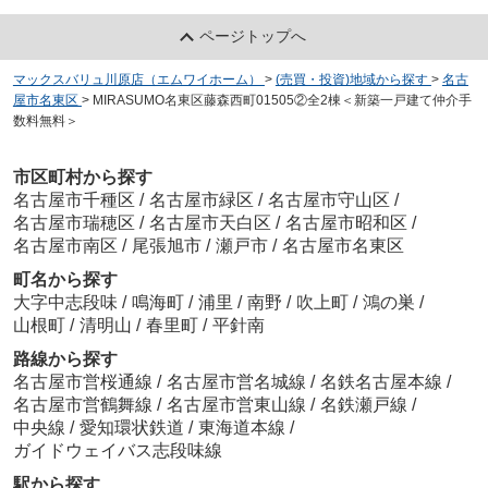
ページトップへ
マックスバリュ川原店（エムワイホーム）
>
(売買・投資)地域から探す
>
名古
屋市名東区
>
MIRASUMO名東区藤森西町01505②全2棟＜新築一戸建て仲介手
数料無料＞
市区町村から探す
名古屋市千種区
/
名古屋市緑区
/
名古屋市守山区
/
名古屋市瑞穂区
/
名古屋市天白区
/
名古屋市昭和区
/
名古屋市南区
/
尾張旭市
/
瀬戸市
/
名古屋市名東区
町名から探す
大字中志段味
/
鳴海町
/
浦里
/
南野
/
吹上町
/
鴻の巣
/
山根町
/
清明山
/
春里町
/
平針南
路線から探す
名古屋市営桜通線
/
名古屋市営名城線
/
名鉄名古屋本線
/
名古屋市営鶴舞線
/
名古屋市営東山線
/
名鉄瀬戸線
/
中央線
/
愛知環状鉄道
/
東海道本線
/
ガイドウェイバス志段味線
駅から探す