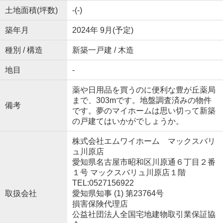
土地面積(坪数)
-(-)
築年月
2024年 9月(予定)
種別 / 構造
新築一戸建 / 木造
地目
-
薬や日用品を買うのに便利な豊が丘薬局
まで、303mです。地盤調査済みの物件
備考
です。夢のマイホームは思い切って新築
の戸建てはいかがでしょうか。
株式会社エムワイホーム マックスバリ
ュ川原店
愛知県名古屋市昭和区川原通６丁目２番
１号 マックスバリュ川原店１階
TEL:0527156922
取扱会社
愛知県知事 (1) 第23764号
損害保険代理店
公益社団法人全国宅地建物取引業保証協