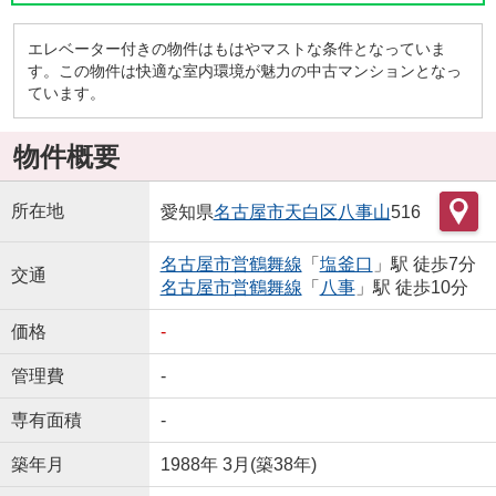
エレベーター付きの物件はもはやマストな条件となっていま
す。この物件は快適な室内環境が魅力の中古マンションとなっ
ています。
物件概要
所在地
愛知県
名古屋市天白区
八事山
516
名古屋市営鶴舞線
「
塩釜口
」駅 徒歩7分
交通
名古屋市営鶴舞線
「
八事
」駅 徒歩10分
価格
-
管理費
-
専有面積
-
築年月
1988年 3月(築38年)