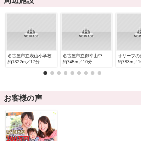
周辺施設
名古屋市立表山小学校
名古屋市立御幸山中学校
オリーブの
約1322m／17分
約745m／10分
約783m／1
お客様の声