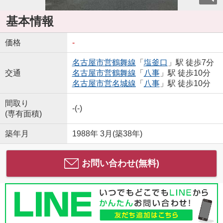
基本情報
価格
-
名古屋市営鶴舞線
「
塩釜口
」駅 徒歩7分
交通
名古屋市営鶴舞線
「
八事
」駅 徒歩10分
名古屋市営名城線
「
八事
」駅 徒歩10分
間取り
-(-)
(専有面積)
築年月
1988年 3月(築38年)
お問い合わせ(無料)