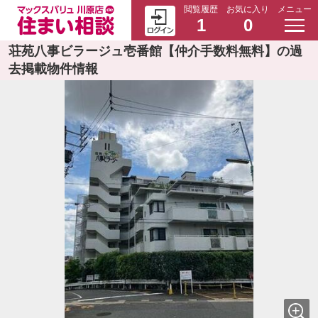
閲覧履歴
お気に入り
メニュー
1
0
荘苑八事ビラージュ壱番館【仲介手数料無料】の過
去掲載物件情報