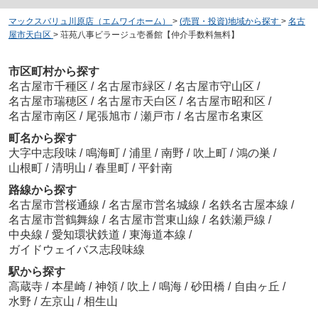
マックスバリュ川原店（エムワイホーム）
>
(売買・投資)地域から探す
>
名古
屋市天白区
>
荘苑八事ビラージュ壱番館【仲介手数料無料】
市区町村から探す
名古屋市千種区
/
名古屋市緑区
/
名古屋市守山区
/
名古屋市瑞穂区
/
名古屋市天白区
/
名古屋市昭和区
/
名古屋市南区
/
尾張旭市
/
瀬戸市
/
名古屋市名東区
町名から探す
大字中志段味
/
鳴海町
/
浦里
/
南野
/
吹上町
/
鴻の巣
/
山根町
/
清明山
/
春里町
/
平針南
路線から探す
名古屋市営桜通線
/
名古屋市営名城線
/
名鉄名古屋本線
/
名古屋市営鶴舞線
/
名古屋市営東山線
/
名鉄瀬戸線
/
中央線
/
愛知環状鉄道
/
東海道本線
/
ガイドウェイバス志段味線
駅から探す
高蔵寺
/
本星崎
/
神領
/
吹上
/
鳴海
/
砂田橋
/
自由ヶ丘
/
水野
/
左京山
/
相生山