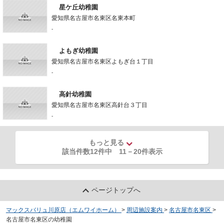
星ケ丘幼稚園
愛知県名古屋市名東区名東本町
-
よもぎ幼稚園
愛知県名古屋市名東区よもぎ台１丁目
-
高針幼稚園
愛知県名古屋市名東区高針台３丁目
-
もっと見る
該当件数12件中
11
－
20
件表示
ページトップへ
マックスバリュ川原店（エムワイホーム）
>
周辺施設案内
>
名古屋市名東区
>
名古屋市名東区の幼稚園