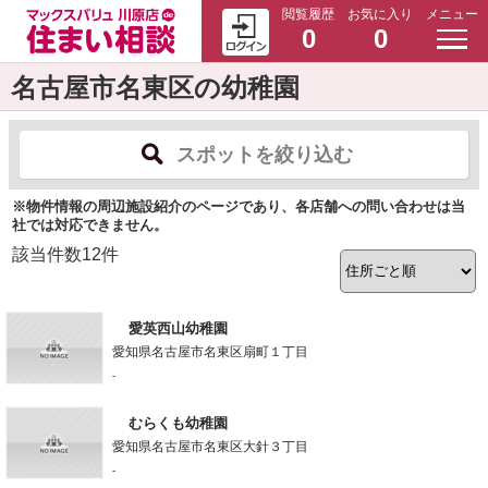
閲覧履歴
お気に入り
メニュー
0
0
名古屋市名東区の幼稚園
スポットを絞り込む
※物件情報の周辺施設紹介のページであり、各店舗への問い合わせは当
社では対応できません。
該当件数
12
件
愛英西山幼稚園
愛知県名古屋市名東区扇町１丁目
-
むらくも幼稚園
愛知県名古屋市名東区大針３丁目
-