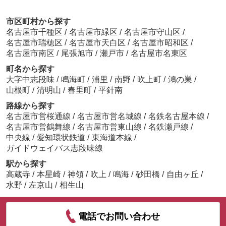
市区町村から探す
名古屋市千種区
/
名古屋市緑区
/
名古屋市守山区
/
名古屋市瑞穂区
/
名古屋市天白区
/
名古屋市昭和区
/
名古屋市南区
/
尾張旭市
/
瀬戸市
/
名古屋市名東区
町名から探す
大字中志段味
/
鳴海町
/
浦里
/
南野
/
吹上町
/
鴻の巣
/
山根町
/
清明山
/
春里町
/
平針南
路線から探す
名古屋市営桜通線
/
名古屋市営名城線
/
名鉄名古屋本線
/
名古屋市営鶴舞線
/
名古屋市営東山線
/
名鉄瀬戸線
/
中央線
/
愛知環状鉄道
/
東海道本線
/
ガイドウェイバス志段味線
駅から探す
高蔵寺
/
本星崎
/
神領
/
吹上
/
鳴海
/
砂田橋
/
自由ヶ丘
/
水野
/
左京山
/
相生山
電話でお問い合わせ