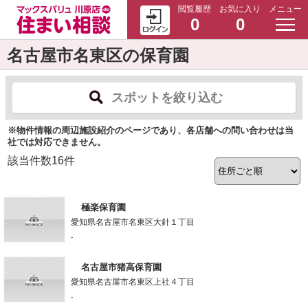
閲覧履歴
お気に入り
メニュー
0
0
名古屋市名東区の保育園
スポットを絞り込む
※物件情報の周辺施設紹介のページであり、各店舗への問い合わせは当
社では対応できません。
該当件数
16
件
極楽保育園
愛知県名古屋市名東区大針１丁目
-
名古屋市猪高保育園
愛知県名古屋市名東区上社４丁目
-