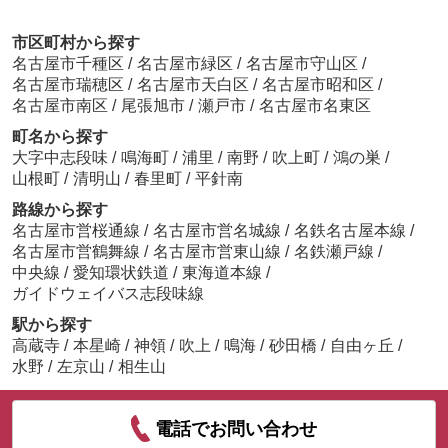
市区町村から探す
名古屋市千種区
/
名古屋市緑区
/
名古屋市守山区
/
名古屋市瑞穂区
/
名古屋市天白区
/
名古屋市昭和区
/
名古屋市南区
/
尾張旭市
/
瀬戸市
/
名古屋市名東区
町名から探す
大字中志段味
/
鳴海町
/
浦里
/
南野
/
吹上町
/
鴻の巣
/
山根町
/
清明山
/
春里町
/
平針南
路線から探す
名古屋市営桜通線
/
名古屋市営名城線
/
名鉄名古屋本線
/
名古屋市営鶴舞線
/
名古屋市営東山線
/
名鉄瀬戸線
/
中央線
/
愛知環状鉄道
/
東海道本線
/
ガイドウェイバス志段味線
駅から探す
高蔵寺
/
本星崎
/
神領
/
吹上
/
鳴海
/
砂田橋
/
自由ヶ丘
/
水野
/
左京山
/
相生山
電話でお問い合わせ