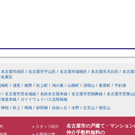
名古屋市緑区
/
名古屋市守山区
/
名古屋市瑞穂区
/
名古屋市天白区
/
名古屋
市名東区
鳴海町
/
浦里
/
南野
/
吹上町
/
鴻の巣
/
山根町
/
清明山
/
春里町
/
平針南
線
/
名古屋市営名城線
/
名鉄名古屋本線
/
名古屋市営鶴舞線
/
名古屋市営東山
東海道本線
/
ガイドウェイバス志段味線
神領
/
吹上
/
鳴海
/
砂田橋
/
自由ヶ丘
/
水野
/
左京山
/
相生山
名古屋市の戸建て・マンション
料
スタッフ紹介
仲介手数料無料の
下特集
お客様の声