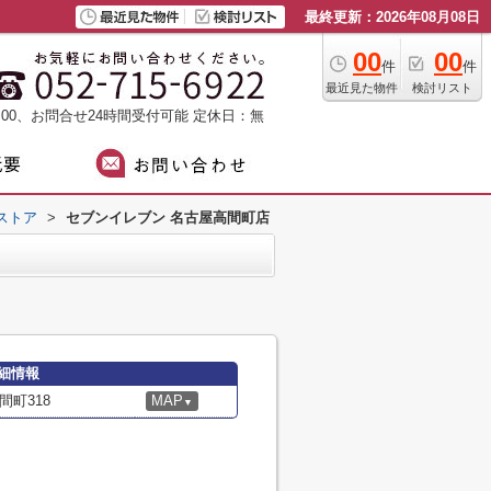
最終更新：2026年08月08日
00
00
件
件
最近見た物件
検討リスト
：00、お問合せ24時間受付可能
定休日：無
ストア
>
セブンイレブン 名古屋高間町店
細情報
町318
MAP
▼