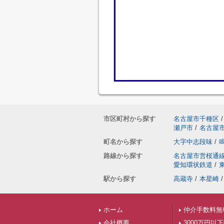
市区町村から探す
名古屋市千種区
/
瀬戸市
/
名古屋
町名から探す
大字中志段味
/
路線から探す
名古屋市営桜通
愛知環状鉄道
/
駅から探す
高蔵寺
/
本星崎
/
ホーム
仲介手数料無
会社概要
3000万円以