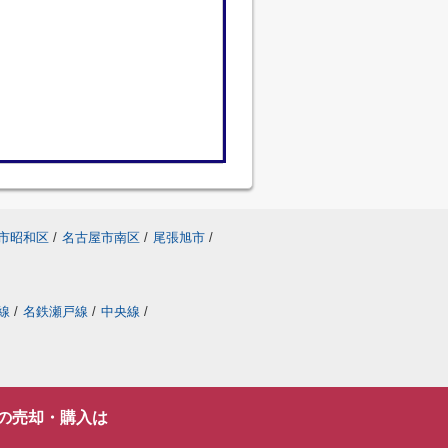
市昭和区
/
名古屋市南区
/
尾張旭市
/
線
/
名鉄瀬戸線
/
中央線
/
の売却・購入は