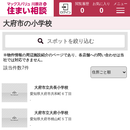
閲覧履歴
お気に入り
メニュー
0
0
大府市の小学校
スポットを絞り込む
※物件情報の周辺施設紹介のページであり、各店舗への問い合わせは当
社では対応できません。
該当件数
7
件
大府市立共長小学校
愛知県大府市共和町６丁目
-
大府市立大府小学校
愛知県大府市桃山町５丁目
-