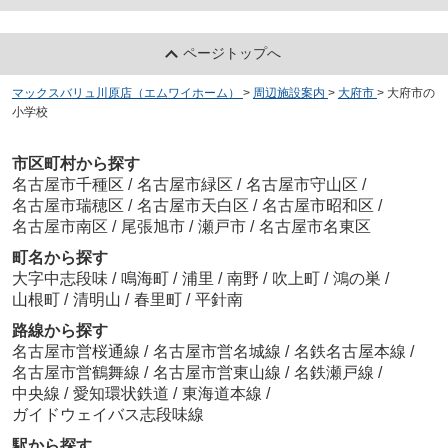
ページトップへ
マックスバリュ川原店（エムワイホーム）
>
周辺施設案内
>
大府市
>
大府市の
小学校
市区町村から探す
名古屋市千種区
/
名古屋市緑区
/
名古屋市守山区
/
名古屋市瑞穂区
/
名古屋市天白区
/
名古屋市昭和区
/
名古屋市南区
/
尾張旭市
/
瀬戸市
/
名古屋市名東区
町名から探す
大字中志段味
/
鳴海町
/
浦里
/
南野
/
吹上町
/
鴻の巣
/
山根町
/
清明山
/
春里町
/
平針南
路線から探す
名古屋市営桜通線
/
名古屋市営名城線
/
名鉄名古屋本線
/
名古屋市営鶴舞線
/
名古屋市営東山線
/
名鉄瀬戸線
/
中央線
/
愛知環状鉄道
/
東海道本線
/
ガイドウェイバス志段味線
駅から探す