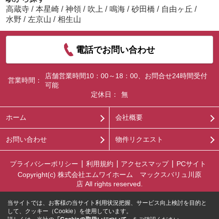
高蔵寺
/
本星崎
/
神領
/
吹上
/
鳴海
/
砂田橋
/
自由ヶ丘
/
水野
/
左京山
/
相生山
電話でお問い合わせ
店舗営業時間10：00～18：00、お問合せ24時間受付
営業時間：
可能
定休日：
無
ホーム
会社概要
お問い合わせ
物件リクエスト
プライバシーポリシー
利用規約
アクセスマップ
PCサイト
Copyright(c) 株式会社エムワイホーム マックスバリュ川原
店 All rights reserved.
当サイトでは、お客様の当サイト利用状況把握、サービス向上検討を目的と
して、クッキー（Cookie）を使用しています。