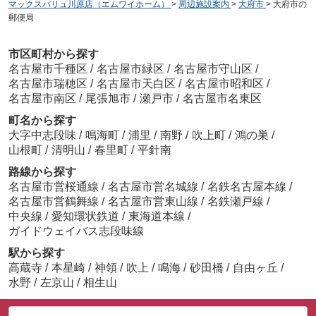
マックスバリュ川原店（エムワイホーム）
>
周辺施設案内
>
大府市
>
大府市の
郵便局
市区町村から探す
名古屋市千種区
/
名古屋市緑区
/
名古屋市守山区
/
名古屋市瑞穂区
/
名古屋市天白区
/
名古屋市昭和区
/
名古屋市南区
/
尾張旭市
/
瀬戸市
/
名古屋市名東区
町名から探す
大字中志段味
/
鳴海町
/
浦里
/
南野
/
吹上町
/
鴻の巣
/
山根町
/
清明山
/
春里町
/
平針南
路線から探す
名古屋市営桜通線
/
名古屋市営名城線
/
名鉄名古屋本線
/
名古屋市営鶴舞線
/
名古屋市営東山線
/
名鉄瀬戸線
/
中央線
/
愛知環状鉄道
/
東海道本線
/
ガイドウェイバス志段味線
駅から探す
高蔵寺
/
本星崎
/
神領
/
吹上
/
鳴海
/
砂田橋
/
自由ヶ丘
/
水野
/
左京山
/
相生山