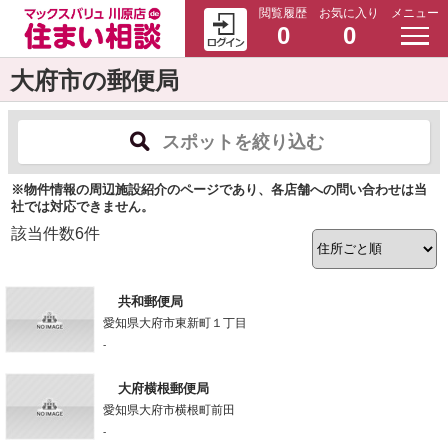
閲覧履歴
お気に入り
メニュー
0
0
大府市の郵便局
スポットを絞り込む
※物件情報の周辺施設紹介のページであり、各店舗への問い合わせは当
社では対応できません。
該当件数
6
件
共和郵便局
愛知県大府市東新町１丁目
-
大府横根郵便局
愛知県大府市横根町前田
-