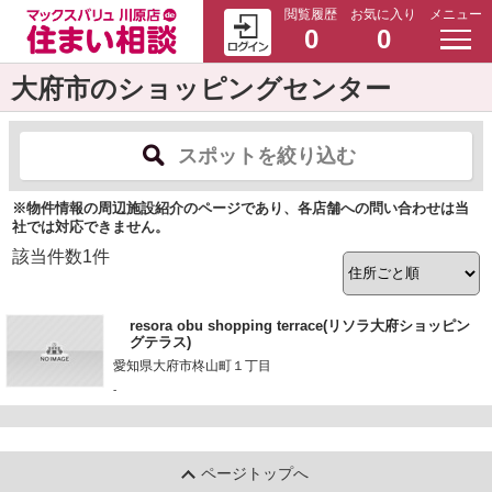
閲覧履歴
お気に入り
メニュー
0
0
大府市のショッピングセンター
スポットを絞り込む
※物件情報の周辺施設紹介のページであり、各店舗への問い合わせは当
社では対応できません。
該当件数
1
件
resora obu shopping terrace(リソラ大府ショッピン
グテラス)
愛知県大府市柊山町１丁目
-
ページトップへ