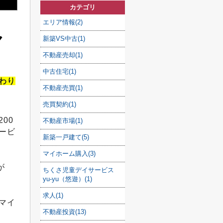
カテゴリ
エリア情報(2)
ャ
新築VS中古(1)
不動産売却(1)
中古住宅(1)
わり
不動産売買(1)
売買契約(1)
00
不動産市場(1)
ービ
新築一戸建て(5)
マイホーム購入(3)
が
ちくさ児童デイサービス
yu-yu（悠遊）(1)
求人(1)
マイ
不動産投資(13)