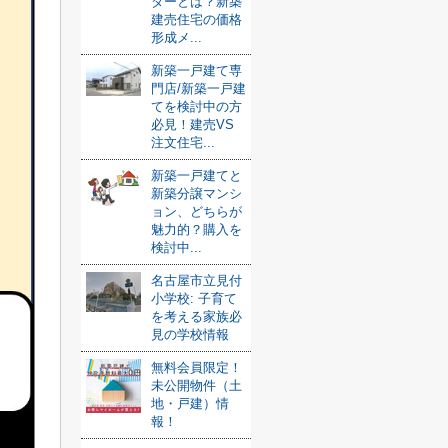
ダーとは？新築
建売住宅の価格
形成メ...
新築一戸建て専
門店/新築一戸建
てを検討中の方
必見！建売VS
注文住宅...
新築一戸建てと
新築分譲マンシ
ョン、どちらが
魅力的？購入を
検討中...
名古屋市立見付
小学校: 子育て
を考える家族必
見の学校情報
無料会員限定！
未公開物件（土
地・戸建）情
報！