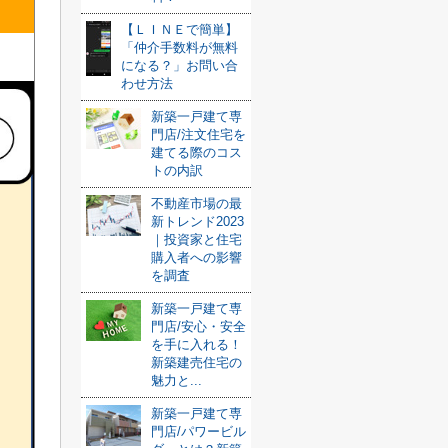
【ＬＩＮＥで簡単】
「仲介手数料が無料
になる？」お問い合
わせ方法
新築一戸建て専
門店/注文住宅を
建てる際のコス
トの内訳
不動産市場の最
新トレンド2023
｜投資家と住宅
購入者への影響
を調査
新築一戸建て専
門店/安心・安全
を手に入れる！
新築建売住宅の
魅力と...
新築一戸建て専
門店/パワービル