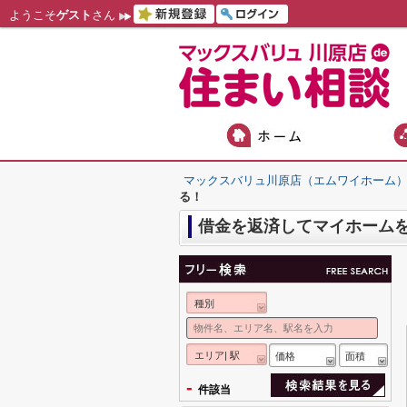
ようこそ
ゲスト
さん
マックスバリュ川原店（エムワイホーム
る！
借金を返済してマイホーム
種別
エリア| 駅
価格
面積
-
件該当