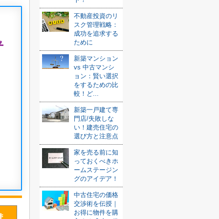
不動産投資のリ
スク管理戦略：
ん
成功を追求する
ために
新築マンション
vs 中古マンシ
ョン：賢い選択
をするための比
較！ど...
新築一戸建て専
門店/失敗しな
い！建売住宅の
選び方と注意点
家を売る前に知
っておくべきホ
ームステージン
グのアイデア！
中古住宅の価格
交渉術を伝授｜
お得に物件を購
ま