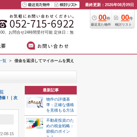
最終更新：2026年08月09日
00
00
件
件
最近見た物件
検討リスト
：00、お問合せ24時間受付可能
定休日：無
一覧
>
借金を返済してマイホームを買え
最新記事
覧
開催！｜次
物件の評価基
準：正確な価格
を見積もる方法
不動産投資のた
めの税金戦略：
節税のポイン
22-08-15
ト！