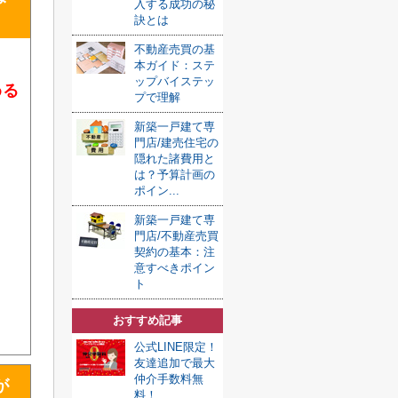
入する成功の秘
訣とは
不動産売買の基
本ガイド：ステ
ップバイステッ
める
プで理解
新築一戸建て専
門店/建売住宅の
隠れた諸費用と
は？予算計画の
ポイン...
新築一戸建て専
門店/不動産売買
契約の基本：注
意すべきポイン
ト
おすすめ記事
公式LINE限定！
友達追加で最大
仲介手数料無
が
料！