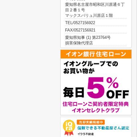
愛知県名古屋市昭和区川原通６丁
目２番１号
マックスバリュ川原店１階
TEL/0527156922
FAX/0527156921
愛知県知事 (1) 第23764号
損害保険代理店