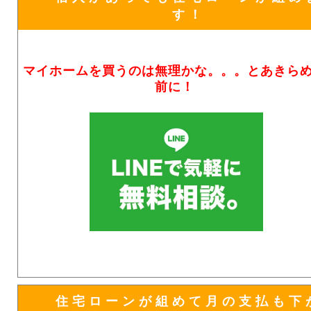
す！
マイホームを買うのは無理かな。。。とあきら
前に！
住宅ローンが組めて月の支払も下