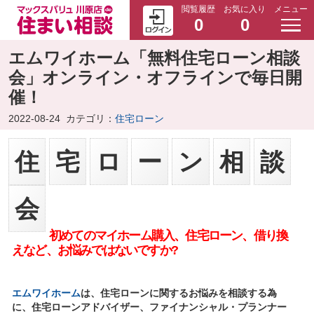
閲覧履歴
お気に入り
メニュー
0
0
エムワイホーム「無料住宅ローン相談
会」オンライン・オフラインで毎日開
催！
2022-08-24
カテゴリ：
住宅ローン
住
宅
ロ
ー
ン
相
談
会
初めてのマイホーム購入、住宅ローン、
借り換
えなど、お悩みではないですか?
エムワイホーム
は、住宅ローンに関するお悩みを相談する為
に、住宅ローンアドバイザー、ファイナンシャル・プランナー