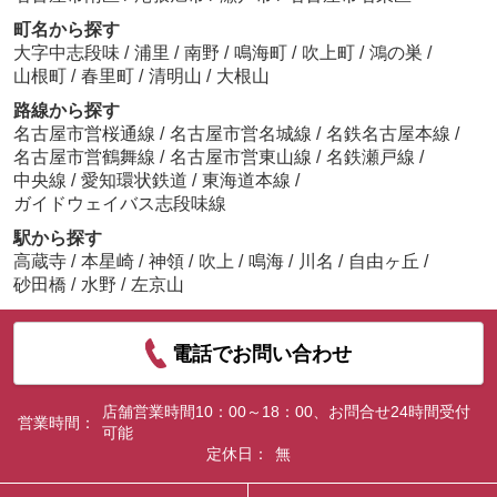
町名から探す
大字中志段味
/
浦里
/
南野
/
鳴海町
/
吹上町
/
鴻の巣
/
山根町
/
春里町
/
清明山
/
大根山
路線から探す
名古屋市営桜通線
/
名古屋市営名城線
/
名鉄名古屋本線
/
名古屋市営鶴舞線
/
名古屋市営東山線
/
名鉄瀬戸線
/
中央線
/
愛知環状鉄道
/
東海道本線
/
ガイドウェイバス志段味線
駅から探す
高蔵寺
/
本星崎
/
神領
/
吹上
/
鳴海
/
川名
/
自由ヶ丘
/
砂田橋
/
水野
/
左京山
電話でお問い合わせ
店舗営業時間10：00～18：00、お問合せ24時間受付
営業時間：
可能
定休日：
無