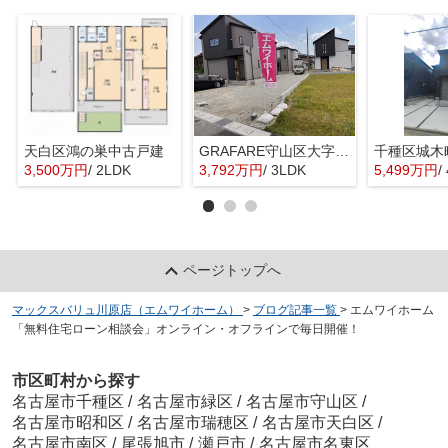
天白区鴻の巣中古戸建
GRAFARE守山区大字上志段味6期4棟【仲介手数料無料 上志段味東小 志段味中】
千種区城木
3,500万円
/ 2LDK
3,792万円
/ 3LDK
5,499万円
/
ページトップへ
マックスバリュ川原店（エムワイホーム）
>
ブログ記事一覧
>
エムワイホーム
「無料住宅ローン相談会」オンライン・オフラインで毎日開催！
市区町村から探す
名古屋市千種区
/
名古屋市緑区
/
名古屋市守山区
/
名古屋市昭和区
/
名古屋市瑞穂区
/
名古屋市天白区
/
名古屋市南区
/
尾張旭市
/
瀬戸市
/
名古屋市名東区