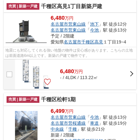
千種区高見1丁目新築戸建
売買 | 新築一戸建
6,480
万円
名古屋市営東山線
「
池下
」駅 徒歩12分
名古屋市営東山線
「
今池
」駅 徒歩13分
予定 / 2階建
愛知県
名古屋市千種区
高見
１丁目19−4
地震にも対応してくれる強い地盤の物件は安心感があります。こちらの土地
は前面道路6m以上です。新築の戸建て物件です。
6,480
万
円
- / 4LDK / 113.22㎡
千種区松軒1期
売買 | 新築一戸建
6,499
万円
名古屋市営東山線
「
今池
」駅 徒歩13分
名古屋市営桜通線
「
車道
」駅 徒歩19分
中央線
「
千種
」駅 徒歩21分
新築 / 2階建