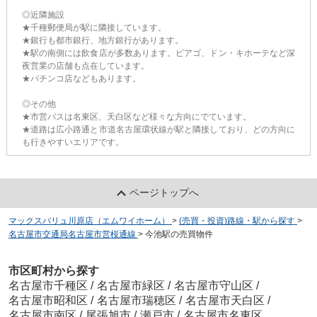
◎近隣施設
★千種郵便局が駅に隣接しています。
★銀行も都市銀行、地方銀行があります。
★駅の南側には飲食店が多数あります。ピアゴ、ドン・キホーテなど深
夜営業の店舗も点在しています。
★パチンコ店などもあります。
◎その他
★市営バスは名東区、天白区など様々な方向にでています。
★道路は広小路通と市道名古屋環状線が駅と隣接しており、どの方向に
も行きやすいエリアです。
ページトップへ
マックスバリュ川原店（エムワイホーム）
>
(売買・投資)路線・駅から探す
>
名古屋市交通局名古屋市営桜通線
>
今池駅の売買物件
市区町村から探す
名古屋市千種区
/
名古屋市緑区
/
名古屋市守山区
/
名古屋市昭和区
/
名古屋市瑞穂区
/
名古屋市天白区
/
名古屋市南区
/
尾張旭市
/
瀬戸市
/
名古屋市名東区