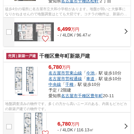
愛知県
名古屋市千種区
松軒
２丁目
徒歩4分の場所に名古屋市立大和小学校があります。地盤が弱いと大惨事に
なりかねませんので地盤調査はとても大切です。コチラの物件は、新築の戸
建て物件で設備も充実しています。
6,499
万
円
- / 4LDK / 96.47㎡
千種区豊年町新築戸建
売買 | 新築一戸建
6,780
万円
名古屋市営東山線
「
今池
」駅 徒歩10分
名古屋市営桜通線
「
車道
」駅 徒歩10分
中央線
「
千種
」駅 徒歩10分
予定 / 2階建
愛知県
名古屋市千種区
豊年町
20-11
地盤調査済みの物件です。多くの方から高いニーズのある、内装もピカピカ
の新築戸建ての物件です。
6,780
万
円
- / 4LDK / 116.13㎡