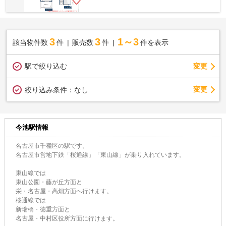
3
3
1～3
該当物件数
件
販売数
件
件を表示
駅で絞り込む
変更
変更
絞り込み条件：
なし
今池駅情報
名古屋市千種区の駅です。
名古屋市営地下鉄「桜通線」「東山線」が乗り入れています。
東山線では
東山公園・藤が丘方面と
栄・名古屋・高畑方面へ行けます。
桜通線では
新瑞橋・徳重方面と
名古屋・中村区役所方面に行けます。