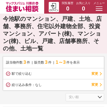
閲覧履歴
お気に入り
メニュー
0
0
今池駅のマンション、戸建、土地、店
舗、事務所、住宅以外建物全部、投資
マンション、アパート(棟)、マンショ
ン(棟)、ビル、戸建、店舗事務所、そ
の他、土地一覧
3
3
1～3
該当物件数
件
販売数
件
件を表示
駅で絞り込む
変更
変更
絞り込み条件：
なし