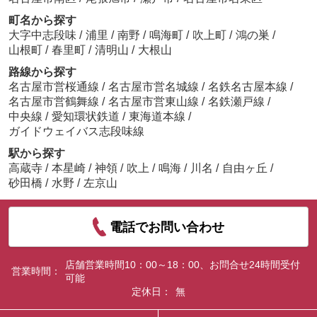
町名から探す
大字中志段味
/
浦里
/
南野
/
鳴海町
/
吹上町
/
鴻の巣
/
山根町
/
春里町
/
清明山
/
大根山
路線から探す
名古屋市営桜通線
/
名古屋市営名城線
/
名鉄名古屋本線
/
名古屋市営鶴舞線
/
名古屋市営東山線
/
名鉄瀬戸線
/
中央線
/
愛知環状鉄道
/
東海道本線
/
ガイドウェイバス志段味線
駅から探す
高蔵寺
/
本星崎
/
神領
/
吹上
/
鳴海
/
川名
/
自由ヶ丘
/
砂田橋
/
水野
/
左京山
電話でお問い合わせ
店舗営業時間10：00～18：00、お問合せ24時間受付
営業時間：
可能
定休日：
無