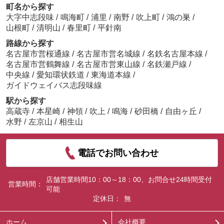
町名から探す
大字中志段味
/
鳴海町
/
浦里
/
南野
/
吹上町
/
鴻の巣
/
山根町
/
清明山
/
春里町
/
平針南
路線から探す
名古屋市営桜通線
/
名古屋市営名城線
/
名鉄名古屋本線
/
名古屋市営鶴舞線
/
名古屋市営東山線
/
名鉄瀬戸線
/
中央線
/
愛知環状鉄道
/
東海道本線
/
ガイドウェイバス志段味線
駅から探す
高蔵寺
/
本星崎
/
神領
/
吹上
/
鳴海
/
砂田橋
/
自由ヶ丘
/
水野
/
左京山
/
相生山
電話でお問い合わせ
店舗営業時間10：00～18：00、お問合せ24時間受付
営業時間：
可能
定休日：
無
ホーム
会社概要