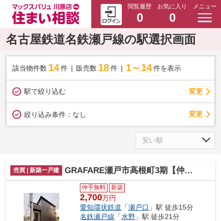
閲覧履歴
お気に入り
メニュー
0
0
名古屋鉄道名鉄瀬戸線の駅選択画面
14
18
1～14
該当物件数
件
販売数
件
件を表示
駅で絞り込む
変更
変更
絞り込み条件：
なし
GRAFARE瀬戸市高根町3期【仲介手数料無料 幡山西小 幡山中】
売買 | 新築一戸建
仲手無料
新築
2,700
万円
愛知環状鉄道
「
瀬戸口
」駅 徒歩15分
名鉄瀬戸線
「
水野
」駅 徒歩21分