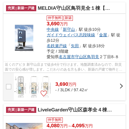
MELDIA守山区鳥羽見全１棟【仲介手数料無料 鳥羽見小】
売買 | 新築一戸建
仲手無料
新築
3,690
万円
中央線
「
新守山
」駅 徒歩10分
ガイドウェイバス志段味線
「
金屋
」駅 徒
歩12分
名鉄瀬戸線
「
矢田
」駅 徒歩18分
予定 / 3階建
愛知県
名古屋市守山区
鳥羽見
２丁目8-８
近くのアピタ 新守山店まで徒歩4分で行けます。地盤調査済みなので、防災
面での安心感が増します。こだわりのある方も多い、新築の戸建て物件とな
っております。近年関心が高まってい...
3,690
万
円
- / 3LDK / 97.42㎡
LiveleGarden守山区森孝全４棟【仲介手数料無料 森孝西小 森孝中】
売買 | 新築一戸建
仲手無料
4,080
4,095
万円～
万円