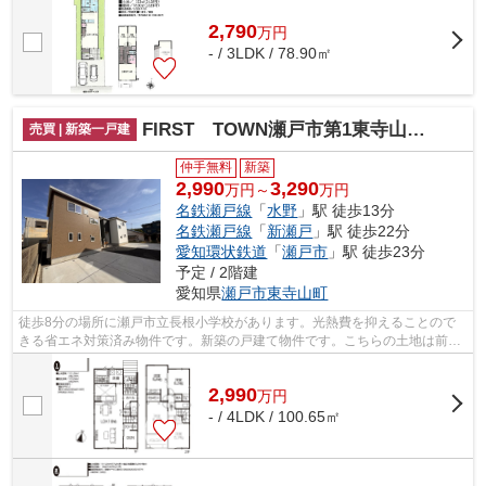
2,790
万
円
- / 3LDK / 78.90㎡
FIRST TOWN瀬戸市第1東寺山町全4棟【仲介手数料無料 長根小 水無瀬中】
売買 | 新築一戸建
仲手無料
新築
2,990
3,290
万円～
万円
名鉄瀬戸線
「
水野
」駅 徒歩13分
名鉄瀬戸線
「
新瀬戸
」駅 徒歩22分
愛知環状鉄道
「
瀬戸市
」駅 徒歩23分
予定 / 2階建
愛知県
瀬戸市
東寺山町
徒歩8分の場所に瀬戸市立長根小学校があります。光熱費を抑えることので
きる省エネ対策済み物件です。新築の戸建て物件です。こちらの土地は前面
道路6m以上です。地盤調査済みなので、...
2,990
万
円
- / 4LDK / 100.65㎡