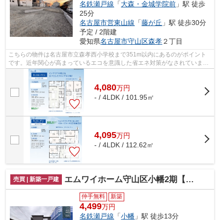
名鉄瀬戸線
「
大森・金城学院前
」駅 徒歩
25分
名古屋市営東山線
「
藤が丘
」駅 徒歩30分
予定 / 2階建
愛知県
名古屋市守山区
森孝
２丁目
こちらの物件は名古屋市立森孝西小学校まで351m以内にあるのがポイント
です。近年関心が高まっているエコを意識した省エネ対策がなされていま
す。地盤が弱いと大惨事になりかねません...
4,080
万
円
- / 4LDK / 101.95㎡
4,095
万
円
- / 4LDK / 112.62㎡
エムワイホーム守山区小幡2期【仲介手数料無料 小幡小 守山東中】
売買 | 新築一戸建
仲手無料
新築
4,499
万円
名鉄瀬戸線
「
小幡
」駅 徒歩13分