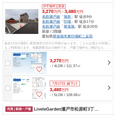
仲手無料
新築
3,270
3,480
万円～
万円
名鉄瀬戸線
「
旭前
」駅 徒歩9分
名鉄瀬戸線
「
印場
」駅 徒歩17分
名鉄瀬戸線
「
尾張旭
」駅 徒歩20分
新築 / 2階建
愛知県
尾張旭市
東印場町二反田
徒歩12分の場所に尾張旭市立渋川小学校があります。こちらは省エネ対策に
もご利用頂けます。地盤調査済みの物件です。戸建て物件をご検討なら、コ
チラの新築の物件をご覧ください。
3,270
万
円
- / 4LDK / 111.37㎡
7月27日 値下げ
3,480
万
円
- / 5LDK / 108.68㎡
LiveleGarden瀬戸市松原町3丁目全2棟【仲介手数料無料 東山小 南山中】
売買 | 新築一戸建