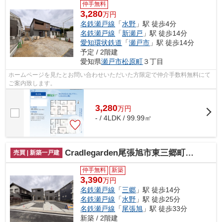
仲手無料
3,280
万円
名鉄瀬戸線
「
水野
」駅 徒歩4分
名鉄瀬戸線
「
新瀬戸
」駅 徒歩14分
愛知環状鉄道
「
瀬戸市
」駅 徒歩14分
予定 / 2階建
愛知県
瀬戸市
松原町
３丁目
ホームページを見たとお問い合わせいただいた方限定で仲介手数料無料にて
ご案内致します。
3,280
万
円
- / 4LDK / 99.99㎡
Cradlegarden尾張旭市東三郷町全２棟
売買 | 新築一戸建
仲手無料
新築
3,390
万円
名鉄瀬戸線
「
三郷
」駅 徒歩14分
名鉄瀬戸線
「
水野
」駅 徒歩25分
名鉄瀬戸線
「
尾張旭
」駅 徒歩33分
新築 / 2階建