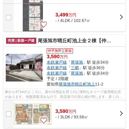
3,499
万
円
- / 4LDK / 102.67㎡
尾張旭市晴丘町池上全２棟【仲介手数料無料 本地原小 旭中】
売買 | 新築一戸建
仲手無料
新築
3,590
万円
名鉄瀬戸線
「
尾張旭
」駅 徒歩34分
名鉄瀬戸線
「
三郷
」駅 徒歩36分
名鉄瀬戸線
「
尾張旭
」駅 徒歩34分
予定 / 2階建
愛知県
尾張旭市
晴丘町池上
11‐2
家から471mのところに、薬や日用品を買うのに便利なオリーブ薬局晴丘店
があります。地盤調査済みなので、防災面での安心感が増します。多くの方
からこだわり条件でいただく新築戸建て...
3,590
万
円
- / 3LDK / 93.58㎡