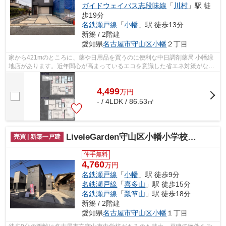
ガイドウェイバス志段味線
「
川村
」駅 徒
歩19分
名鉄瀬戸線
「
小幡
」駅 徒歩13分
新築 / 2階建
愛知県
名古屋市守山区
小幡
２丁目
家から421mのところに、薬や日用品を買うのに便利な中日調剤薬局 小幡緑
地店があります。近年関心が高まっているエコを意識した省エネ対策がなさ
れています。夢のマイホームは思い切っ...
4,499
万
円
- / 4LDK / 86.53㎡
LiveleGarden守山区小幡小学校東全１棟【仲介手数料無料 小幡小 守山東中】
売買 | 新築一戸建
仲手無料
4,760
万円
名鉄瀬戸線
「
小幡
」駅 徒歩9分
名鉄瀬戸線
「
喜多山
」駅 徒歩15分
名鉄瀬戸線
「
瓢箪山
」駅 徒歩18分
新築 / 2階建
愛知県
名古屋市守山区
小幡
１丁目