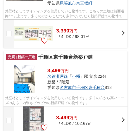
愛知県
尾張旭市
東三郷町
外壁材としてサイディングを使用している物件です。こちらの土地は前面道
路6m以上です。多くの方からこだわり条件でいただく新築戸建ての物件で
す。省エネルギー対策により断熱性も高...
3,390
万
円
- / 4LDK / 98.01㎡
千種区東千種台新築戸建
売買 | 新築一戸建
3,499
万円
名鉄瀬戸線
「
小幡
」駅 徒歩22分
新築 / 2階建
愛知県
名古屋市千種区
東千種台
813
外壁材としてサイディングを使用している物件です。多くの方から高いニー
ズのある、内装もピカピカの新築戸建ての物件です。
3,499
万
円
- / 4LDK / 102.67㎡