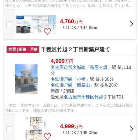
徒歩9分の距離に名古屋市立守山東中学校があるのも魅力。戸建て物件をご
検討なら、コチラの新築の物件をご覧ください。地震にも対応してくれる強
い地盤の物件は安心感があります。省エ...
4,760
万
円
- / 4LDK / 107.65㎡
千種区竹越２丁目新築戸建て
売買 | 新築一戸建
4,999
万円
名古屋市営名城線
「
茶屋ヶ坂
」駅 徒歩19
分
名鉄瀬戸線
「
小幡
」駅 徒歩30分
名鉄瀬戸線
「
瓢箪山
」駅 徒歩26分
新築 / 2階建
愛知県
名古屋市千種区
竹越
２丁目701
一生に一度のマイホーム探しは、ぜひ新築戸建てで。こちらの土地は前面道
路6m以上です。地盤調査済みの物件です。
4,999
万
円
- / 4LDK / 109.09㎡