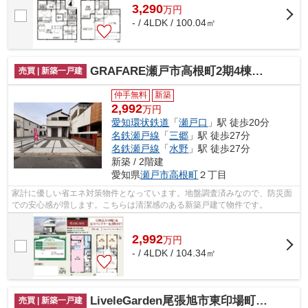
3,290
万
円
- / 4LDK / 100.04㎡
GRAFARE瀬戸市高根町2期4棟【仲介手数料無料 幡山西小 幡山中】
売買 | 新築一戸建
仲手無料
新築
2,992
万円
愛知環状鉄道
「
瀬戸口
」駅 徒歩20分
名鉄瀬戸線
「
三郷
」駅 徒歩27分
名鉄瀬戸線
「
水野
」駅 徒歩27分
新築 / 2階建
愛知県
瀬戸市
高根町
２丁目
家計に優しい省エネ対策物件となっています。地盤調査済みなので、防災面
での安心感が増します。こちらは清潔感のある新築戸建て物件です。
2,992
万
円
- / 4LDK / 104.34㎡
LiveleGarden尾張旭市東印場町全5棟【仲介手数料無料 渋川小 西中】
売買 | 新築一戸建