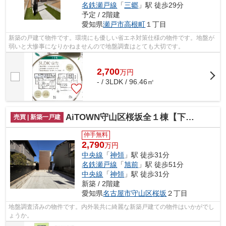
名鉄瀬戸線
「
三郷
」駅 徒歩29分
予定 / 2階建
愛知県
瀬戸市
高根町
１丁目
新築の戸建て物件です。環境にも優しい省エネ対策仕様の物件です。地盤が
弱いと大惨事になりかねませんので地盤調査はとても大切です。
2,700
万
円
- / 3LDK / 96.46㎡
AiTOWN守山区桜坂全１棟【下志段味小 志段味中】
売買 | 新築一戸建
仲手無料
2,790
万円
中央線
「
神領
」駅 徒歩31分
名鉄瀬戸線
「
旭前
」駅 徒歩51分
中央線
「
神領
」駅 徒歩31分
新築 / 2階建
愛知県
名古屋市守山区
桜坂
２丁目
地盤調査済みの物件です。内外装共に綺麗な新築戸建ての物件はいかがでし
ょうか。