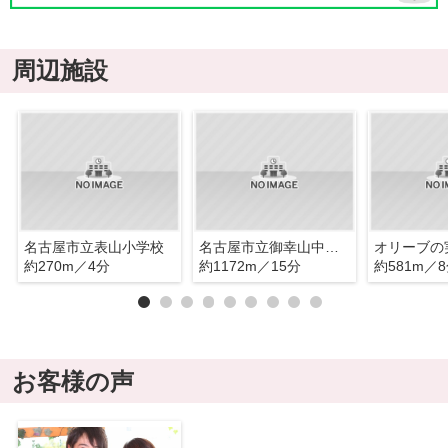
周辺施設
名古屋市立表山小学校
名古屋市立御幸山中学校
オリーブの
約270m／4分
約1172m／15分
約581m／
お客様の声