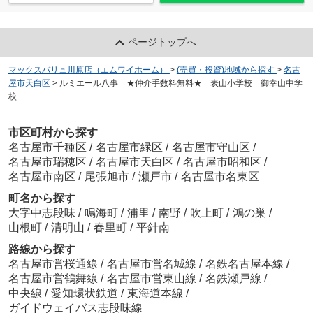
ページトップへ
マックスバリュ川原店（エムワイホーム）
>
(売買・投資)地域から探す
>
名古
屋市天白区
>
ルミエール八事 ★仲介手数料無料★ 表山小学校 御幸山中学
校
市区町村から探す
名古屋市千種区
/
名古屋市緑区
/
名古屋市守山区
/
名古屋市瑞穂区
/
名古屋市天白区
/
名古屋市昭和区
/
名古屋市南区
/
尾張旭市
/
瀬戸市
/
名古屋市名東区
町名から探す
大字中志段味
/
鳴海町
/
浦里
/
南野
/
吹上町
/
鴻の巣
/
山根町
/
清明山
/
春里町
/
平針南
路線から探す
名古屋市営桜通線
/
名古屋市営名城線
/
名鉄名古屋本線
/
名古屋市営鶴舞線
/
名古屋市営東山線
/
名鉄瀬戸線
/
中央線
/
愛知環状鉄道
/
東海道本線
/
ガイドウェイバス志段味線