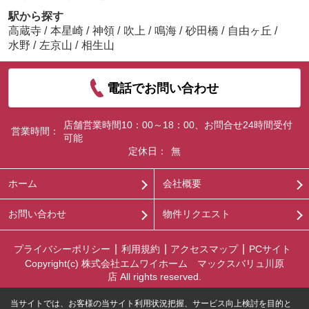
駅から探す
高蔵寺
/
本星崎
/
神領
/
吹上
/
鳴海
/
砂田橋
/
自由ヶ丘
/
水野
/
左京山
/
相生山
電話でお問い合わせ
店舗営業時間10：00～18：00、お問合せ24時間受付
営業時間：
可能
定休日：
無
ホーム
会社概要
お問い合わせ
物件リクエスト
プライバシーポリシー
利用規約
アクセスマップ
PCサイト
Copyright(c) 株式会社エムワイホーム マックスバリュ川原
店 All rights reserved.
当サイトでは、お客様の当サイト利用状況把握、サービス向上検討を目的と