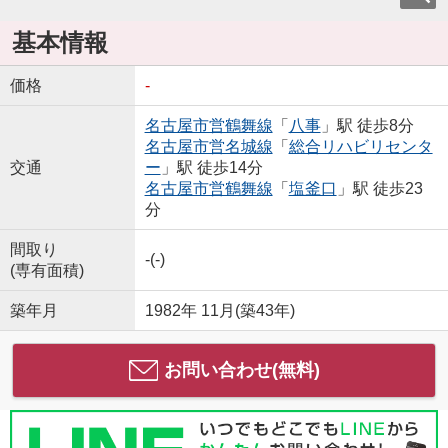
基本情報
価格
-
名古屋市営鶴舞線
「
八事
」駅 徒歩8分
名古屋市営名城線
「
総合リハビリセンタ
交通
ー
」駅 徒歩14分
名古屋市営鶴舞線
「
塩釜口
」駅 徒歩23
分
間取り
-(-)
(専有面積)
築年月
1982年 11月(築43年)
お問い合わせ(無料)