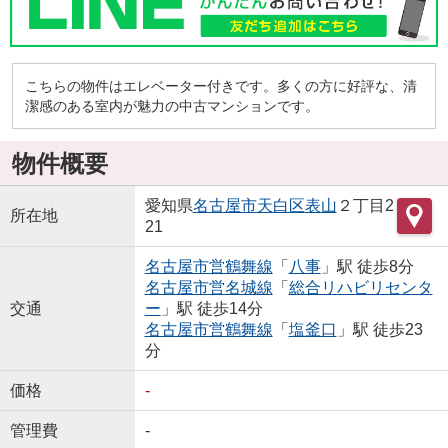
こちらの物件はエレベーター付きです。多くの方に好評な、清
潔感のある室内が魅力の中古マンションです。
物件概要
愛知県
名古屋市天白区
表山
２丁目2
所在地
21
名古屋市営鶴舞線
「
八事
」駅 徒歩8分
名古屋市営名城線
「
総合リハビリセンタ
交通
ー
」駅 徒歩14分
名古屋市営鶴舞線
「
塩釜口
」駅 徒歩23
分
価格
-
管理費
-