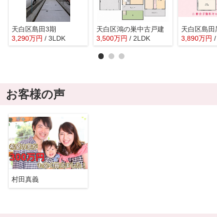
天白区島田3期
天白区鴻の巣中古戸建
3,290
万
円
/ 3LDK
3,500
万
円
/ 2LDK
3,890
万
円
お客様の声
村田真義