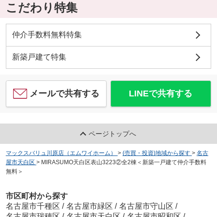
こだわり特集
仲介手数料無料特集
新築戸建て特集
メールで共有する
LINEで共有する
ページトップへ
マックスバリュ川原店（エムワイホーム）
>
(売買・投資)地域から探す
>
名古
屋市天白区
>
MIRASUMO天白区表山3223②全2棟＜新築一戸建て仲介手数料
無料＞
市区町村から探す
名古屋市千種区
/
名古屋市緑区
/
名古屋市守山区
/
名古屋市瑞穂区
/
名古屋市天白区
/
名古屋市昭和区
/