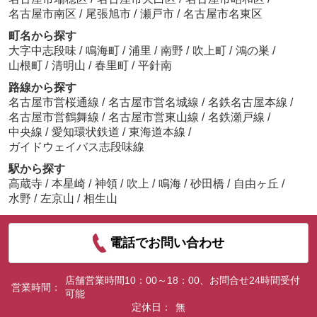
名古屋市南区
/
尾張旭市
/
瀬戸市
/
名古屋市名東区
町名から探す
大字中志段味
/
鳴海町
/
浦里
/
南野
/
吹上町
/
鴻の巣
/
山根町
/
清明山
/
春里町
/
平針南
路線から探す
名古屋市営桜通線
/
名古屋市営名城線
/
名鉄名古屋本線
/
名古屋市営鶴舞線
/
名古屋市営東山線
/
名鉄瀬戸線
/
中央線
/
愛知環状鉄道
/
東海道本線
/
ガイドウェイバス志段味線
駅から探す
高蔵寺
/
本星崎
/
神領
/
吹上
/
鳴海
/
砂田橋
/
自由ヶ丘
/
水野
/
左京山
/
相生山
電話でお問い合わせ
店舗営業時間10：00～18：00、お問合せ24時間受付
営業時間：
可能
定休日：
無