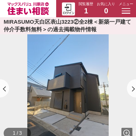
閲覧履歴
お気に入り
メニュー
1
0
MIRASUMO天白区表山3223②全2棟＜新築一戸建て
仲介手数料無料＞の過去掲載物件情報
1 / 3