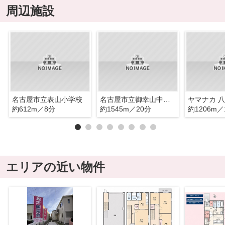
周辺施設
名古屋市立表山小学校
名古屋市立御幸山中学校
ヤマナカ 
約612m／8分
約1545m／20分
約1206m／
エリアの近い物件