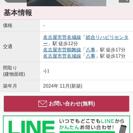
基本情報
価格
-
名古屋市営名城線
「
総合リハビリセンタ
ー
」駅 徒歩12分
交通
名古屋市営鶴舞線
「
八事
」駅 徒歩17分
名古屋市営名城線
「
八事
」駅 徒歩17分
間取り
-(-)
(建物面積)
築年月
2024年 11月(新築)
お問い合わせ(無料)