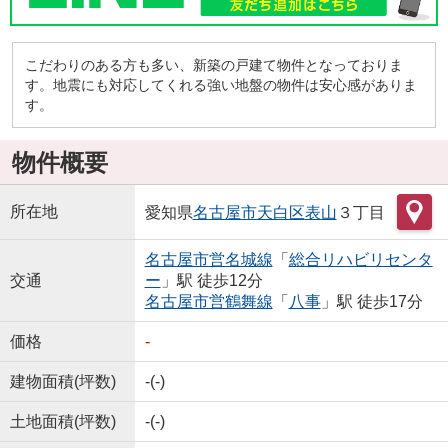
こだわりのある方も多い、新築の戸建て物件となっておりま
す。地震にも対応してくれる強い地盤の物件は安心感がありま
す。
物件概要
所在地
愛知県
名古屋市天白区
表山
３丁目
名古屋市営名城線
「
総合リハビリセンタ
交通
ー
」駅 徒歩12分
名古屋市営鶴舞線
「
八事
」駅 徒歩17分
価格
-
建物面積(坪数)
-(-)
土地面積(坪数)
-(-)