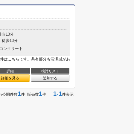
徒歩13分
 徒歩13分
コンクリート
件はこちらです。共有部分も清潔感があ
詳細
検討リスト
詳細を見る
追加する
1
1
1-1
当公開件数
件 販売数
件
件表示