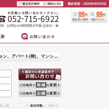
最終更新：2026年08月09日
00
00
件
件
最近見た物件
検討リスト
：00、お問合せ24時間受付可能
定休日：無
長久手市 マンション、戸建、土地、店舗、事務所、住宅以外建物全部、投資マンション、アパート(棟)、マンション(棟)、ビル、戸建、店舗事務所、その他、土地一覧
表示件数：