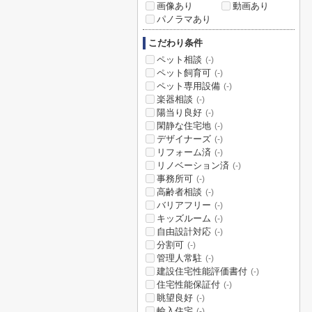
画像あり
動画あり
パノラマあり
こだわり条件
ペット相談
(-)
ペット飼育可
(-)
ペット専用設備
(-)
楽器相談
(-)
陽当り良好
(-)
閑静な住宅地
(-)
デザイナーズ
(-)
リフォーム済
(-)
リノベーション済
(-)
事務所可
(-)
高齢者相談
(-)
バリアフリー
(-)
キッズルーム
(-)
自由設計対応
(-)
分割可
(-)
管理人常駐
(-)
建設住宅性能評価書付
(-)
住宅性能保証付
(-)
眺望良好
(-)
輸入住宅
(-)