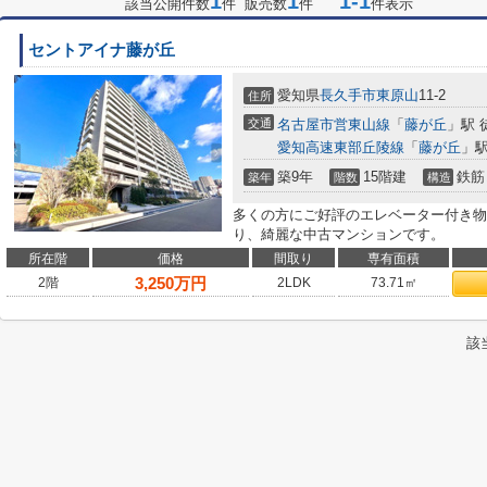
1
1
1-1
該当公開件数
件 販売数
件
件表示
セントアイナ藤が丘
愛知県
長久手市
東原山
11-2
住所
交通
名古屋市営東山線
「
藤が丘
」駅 
愛知高速東部丘陵線
「
藤が丘
」駅
築9年
15階建
鉄筋
築年
階数
構造
多くの方にご好評のエレベーター付き物
り、綺麗な中古マンションです。
所在階
価格
間取り
専有面積
3,250
万円
2階
2LDK
73.71㎡
該