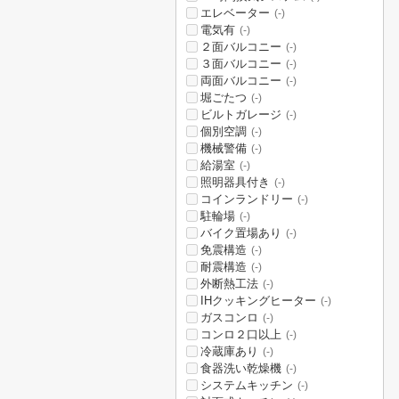
エレベーター
(-)
電気有
(-)
２面バルコニー
(-)
３面バルコニー
(-)
両面バルコニー
(-)
堀ごたつ
(-)
ビルトガレージ
(-)
個別空調
(-)
機械警備
(-)
給湯室
(-)
照明器具付き
(-)
コインランドリー
(-)
駐輪場
(-)
バイク置場あり
(-)
免震構造
(-)
耐震構造
(-)
外断熱工法
(-)
IHクッキングヒーター
(-)
ガスコンロ
(-)
コンロ２口以上
(-)
冷蔵庫あり
(-)
食器洗い乾燥機
(-)
システムキッチン
(-)