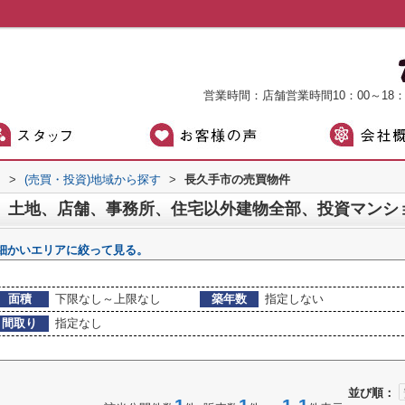
営業時間：店舗営業時間10：00～18
）
>
(売買・投資)地域から探す
>
長久手市の売買物件
細かいエリアに絞って見る。
面積
下限なし～上限なし
築年数
指定しない
間取り
指定なし
並び順：