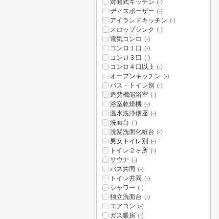
対面式キッチン
(-)
ディスポーザー
(-)
アイランドキッチン
(-)
スロップシンク
(-)
電気コンロ
(-)
コンロ１口
(-)
コンロ３口
(-)
コンロ４口以上
(-)
オープンキッチン
(-)
バス・トイレ別
(-)
追焚機能浴室
(-)
浴室乾燥機
(-)
温水洗浄便座
(-)
洗面台
(-)
洗髪洗面化粧台
(-)
男女トイレ別
(-)
トイレ２ヶ所
(-)
サウナ
(-)
バス共同
(-)
トイレ共同
(-)
シャワー
(-)
独立洗面台
(-)
エアコン
(-)
ガス暖房
(-)