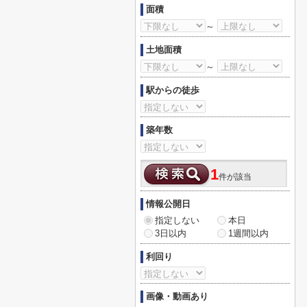
面積
～
土地面積
～
駅からの徒歩
築年数
1
件が該当
情報公開日
指定しない
本日
3日以内
1週間以内
利回り
画像・動画あり