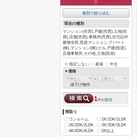
種別で絞り込む
現在の種別
マンション(売買),戸建(売買),土地(売
買),店舗(売買),事務所(売買),住宅以外
建物全部,投資マンション,アパート
(棟),マンション(棟),ビル,戸建(投資),
店舗事務所,その他,土地(投資)
指定しない
新築
中古
▼価格
～
値下げ物件
1
件が該当
間取り
ワンルーム
1K/1DK/1LDK
2K/2DK/2LDK
3K/3DK/3LDK
4K/4DK/4LDK
5K以上