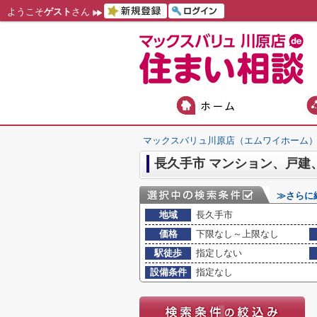
ようこそ
ゲスト
さん
マックスバリュ川原店（エムワイホーム
≫さらに
地域
長久手市
価格
下限なし～上限なし
駅徒歩
指定しない
設備条件
指定なし